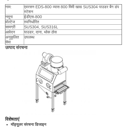
नाम:
एवरसन EDS-800 व्यास 800 मिमी खाद्य SUS304 पाउडर बैग डंप
स्टेशन
नमूना
ईडीएस-800
वोल्टेज
स्वनिर्धारित
सामग्री
SUS304, SUS316L
आवेदन
पाउडर, दाना, थोक ठोस
अनुकूलित
उपलब्ध
सेवा
उत्पाद संरचना
विशेषताएं
मॉड्यूलर संरचना डिजाइन