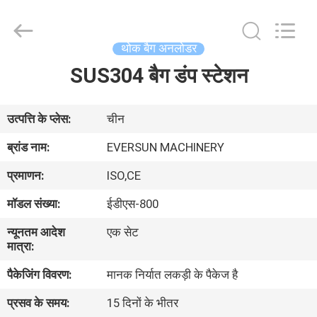
EVERSUN
Machinery
(Henan)
Co.,
Ltd.
थोक बैग अनलोडर
All
Rights
Reserved.
SUS304 बैग डंप स्टेशन
घर
उत्पादों
उत्पत्ति के प्लेस:
चीन
ब्रांड नाम:
EVERSUN MACHINERY
वीआर
प्रमाणन:
ISO,CE
दिखाएँ
मॉडल संख्या:
ईडीएस-800
न्यूनतम आदेश
एक सेट
हमारे
मात्रा:
बारे
पैकेजिंग विवरण:
मानक निर्यात लकड़ी के पैकेज है
में
प्रसव के समय:
15 दिनों के भीतर