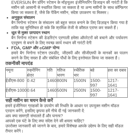
EVERSUN बैग डंपिंग स्टेशन के मॉड्यूलर इंजीनियरिंग डिजाइन की गारंटी है कि
मशीन को आसानी से स्थापित किया जा सकता है या अन्य मशीनों के साथ कॉन्फ़िगर
किया जा सकता है, जैसे कि पैकिंग मशीन, संदेश उपकरण या मिक्सर।
अनुकूल संचालन
बैग भिगोना स्टेशन के संचालन को बहुत सरल बनाने के लिए डिज़ाइन किया गया है
ताकि यह सुनिश्चित हो सके कि श्रमिक तेजी से कौशल प्राप्त कर सकते हैं।
धूल से मुक्त उत्पादन स्थान
बैग भिगोना स्टेशन की डेडस्टिंग प्रणाली हमेशा ऑपरेटरों को बचाने और पर्यावरण
प्रदूषण से बचने के लिए स्वच्छ कार्य स्थान की गारंटी देगी
FDA, GMP और cGMP योग्य
हमारे बैग भिगोना स्टेशन एफडीए, जीएमपी और सीजीएमपी के मानकों का पालन
करने के लिए सख्त है और संबंधित पौधों के लिए इस्तेमाल किया जा सकता है।
तकनीकी मापदंड
नमूना
स्क्रीनिंग
गति
गतिज
स्थैतिक
बहे
हवा का दबाव
क्षेत्र
भारण
भार
ईडीएस-800
0.42
1460
800N
1500N
1500-
1217-
997
1641
ईडीएस-1000
0.64
1460
500N
2500N
1500-
1217-
997
1641
सही मशीन का चयन कैसे करें
हमारे इंजीनियर ग्राहकों के उपयोग की स्थिति के आधार पर उपयुक्त मशीन मॉडल
प्रदान करेंगे, इसलिए कृपया हमें नीचे दी गई जानकारी दें:
आप क्या सामग्री संभालते हैं और घनत्व?
आपको एक घंटे के लिए क्या संदेश देने की क्षमता चाहिए?
उपरोक्त जानकारी को जानने के बाद, हमारे विशेषज्ञ आपके उद्देश्य के लिए सही मॉडल
तैयार करेंगे।