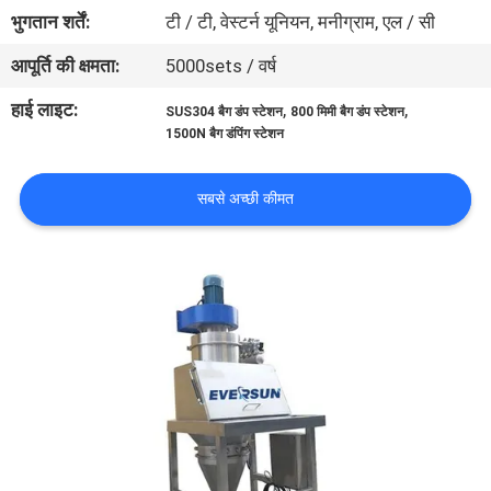
कारखाना
भुगतान शर्तें:
टी / टी, वेस्टर्न यूनियन, मनीग्राम, एल / सी
भ्रमण
आपूर्ति की क्षमता:
5000sets / वर्ष
हाई लाइट:
,
,
SUS304 बैग डंप स्टेशन
800 मिमी बैग डंप स्टेशन
गुणवत्ता
1500N बैग डंपिंग स्टेशन
नियंत्रण
सबसे अच्छी कीमत
संपर्क
करें
एक
उद्धरण
का
अनुरोध