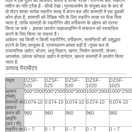
दिशा में एक दूसरे को ऑफसेट करता है शाफ्ट स्टैक - परिणामी बल, स्क्रीन
मशीन का गति ट्रैक है - सीधी रेखा।गुरुत्वाकर्षण के संयुक्त बल के बाद से
दो मोटर शाफ्ट सापेक्ष स्क्रीन सतह में कंपन बल और सामग्री में एक डुबकी
कोण होता है, सामग्री को रैखिक गति के लिए स्क्रीन सतह पर फेंक दिया
जाता है, ताकि सामग्री के स्क्रीनिंग और वर्गीकरण के उद्देश्य को प्राप्त
किया जा सके। .इसका उपयोग पाइपलाइनिंग में संचालन को स्वचालित
करने के लिए किया जा सकता है।
आवेदन: यह किसी न किसी स्क्रीनिंग, वर्गीकरण, सामग्रियों की अशुद्धता
हटाने के लिए उपयुक्त है, प्रसंस्करण क्षमता बड़ी है।मुख्य रूप से
रासायनिक उद्योग, भोजन, धातु विज्ञान, खनन, निर्माण सामग्री, भोजन,
अपघर्षक, उर्वरक कोयला उद्योग में दानेदार, ख़स्ता सामग्री में उपयोग किया
.
जाता है
उत्पाद पैरामीटर
नमूना
DZSF-
DZSF-
DZSF-
DZSF-
DZSF-
520
525
530
1020
1025
आकार
500*2000
500*2500
500*3000
1000*2000
1000*250
(मिमी)
सामग्री का
0.074-10
0.074-10
0.074-10
0.074-10
0.074-10
आकार
कंपन की
960
960
960
960
960
आवृत्ति
(बार / मी)
स्क्रीन का
0 ~ 7
0 ~ 7
0 ~ 7
0 ~ 7
0 ~ 7