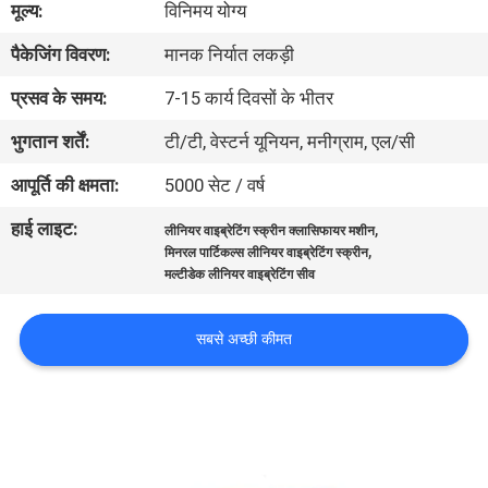
मूल्य:
विनिमय योग्य
कारखाना
पैकेजिंग विवरण:
मानक निर्यात लकड़ी
भ्रमण
प्रसव के समय:
7-15 कार्य दिवसों के भीतर
गुणवत्ता
भुगतान शर्तें:
टी/टी, वेस्टर्न यूनियन, मनीग्राम, एल/सी
नियंत्रण
आपूर्ति की क्षमता:
5000 सेट / वर्ष
हाई लाइट:
,
लीनियर वाइब्रेटिंग स्क्रीन क्लासिफायर मशीन
संपर्क
,
मिनरल पार्टिकल्स लीनियर वाइब्रेटिंग स्क्रीन
करें
मल्टीडेक लीनियर वाइब्रेटिंग सीव
सबसे अच्छी कीमत
एक
उद्धरण
का
अनुरोध