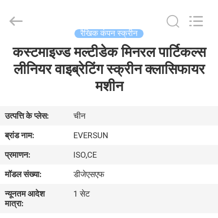
EVERSUN
Machinery
(Henan)
Co.,
Ltd.
रैखिक कंपन स्क्रीन
All
Rights
Reserved.
कस्टमाइज्ड मल्टीडेक मिनरल पार्टिकल्स
घर
लीनियर वाइब्रेटिंग स्क्रीन क्लासिफायर
उत्पादों
मशीन
वीआर
उत्पत्ति के प्लेस:
चीन
दिखाएँ
ब्रांड नाम:
EVERSUN
प्रमाणन:
ISO,CE
हमारे
मॉडल संख्या:
डीजेएसएफ
बारे
न्यूनतम आदेश
1 सेट
में
मात्रा: