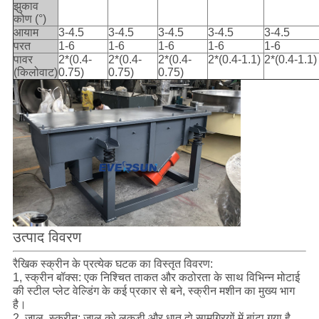
झुकाव
कोण (°)
आयाम
3-4.5
3-4.5
3-4.5
3-4.5
3-4.5
परत
1-6
1-6
1-6
1-6
1-6
पावर
2*(0.4-
2*(0.4-
2*(0.4-
2*(0.4-1.1)
2*(0.4-1.1)
(किलोवाट)
0.75)
0.75)
0.75)
उत्पाद विवरण
रैखिक स्क्रीन के प्रत्येक घटक का विस्तृत विवरण:
1, स्क्रीन बॉक्स: एक निश्चित ताकत और कठोरता के साथ विभिन्न मोटाई
की स्टील प्लेट वेल्डिंग के कई प्रकार से बने, स्क्रीन मशीन का मुख्य भाग
है।
2, जाल, स्क्रीन: जाल को लकड़ी और धातु दो सामग्रियों में बांटा गया है,