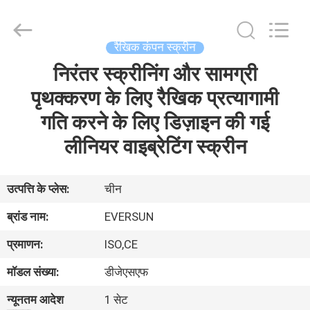
EVERSUN
Machinery
(Henan)
Co.,
Ltd.
रैखिक कंपन स्क्रीन
All
Rights
Reserved.
निरंतर स्क्रीनिंग और सामग्री
घर
पृथक्करण के लिए रैखिक प्रत्यागामी
उत्पादों
गति करने के लिए डिज़ाइन की गई
लीनियर वाइब्रेटिंग स्क्रीन
वीआर
दिखाएँ
उत्पत्ति के प्लेस:
चीन
ब्रांड नाम:
EVERSUN
हमारे
प्रमाणन:
ISO,CE
बारे
मॉडल संख्या:
डीजेएसएफ
में
न्यूनतम आदेश
1 सेट