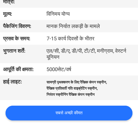
मात्रा:
कारखाना
मूल्य:
विनिमय योग्य
भ्रमण
पैकेजिंग विवरण:
मानक निर्यात लकड़ी के मामले
गुणवत्ता
प्रसव के समय:
7-15 कार्य दिवसों के भीतर
नियंत्रण
भुगतान शर्तें:
एल/सी, डी/ए, डी/पी, टी/टी, मनीग्राम, वेस्टर्न
यूनियन
संपर्क
आपूर्ति की क्षमता:
5000सेट/वर्ष
करें
हाई लाइट:
,
सामग्री पृथक्करण के लिए रैखिक कंपन स्क्रीन
,
रैखिक प्रतिवर्ती गति वाइब्रेटिंग स्क्रीन
निरंतर स्क्रीनिंग रैखिक कंपन स्क्रीन
एक
उद्धरण
सबसे अच्छी कीमत
का
अनुरोध