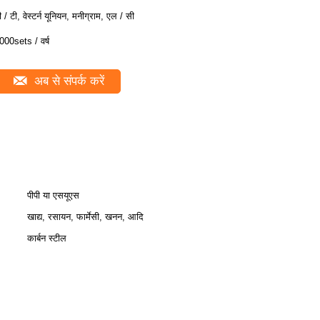
ी / टी, वेस्टर्न यूनियन, मनीग्राम, एल / सी
000sets / वर्ष
अब से संपर्क करें
पीपी या एसयूएस
खाद्य, रसायन, फार्मेसी, खनन, आदि
कार्बन स्टील