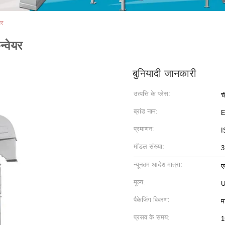
यर
न्वेयर
बुनियादी जानकारी
उत्पत्ति के प्लेस:
च
ब्रांड नाम:
प्रमाणन:
I
मॉडल संख्या:
3
न्यूनतम आदेश मात्रा:
ए
मूल्य:
U
पैकेजिंग विवरण:
म
प्रसव के समय:
1