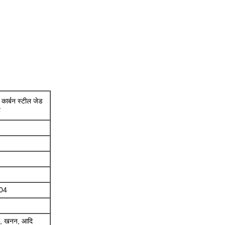
 कार्बन स्टील जेड
ट
304
ेसी, खनन, आदि