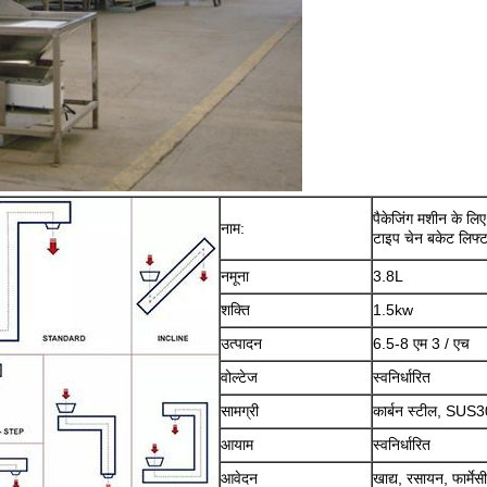
पैकेजिंग मशीन के लिए
नाम:
टाइप चेन बकेट लिफ्
नमूना
3.8L
शक्ति
1.5kw
उत्पादन
6.5-8 एम 3 / एच
वोल्टेज
स्वनिर्धारित
सामग्री
कार्बन स्टील, SUS
आयाम
स्वनिर्धारित
आवेदन
खाद्य, रसायन, फार्म