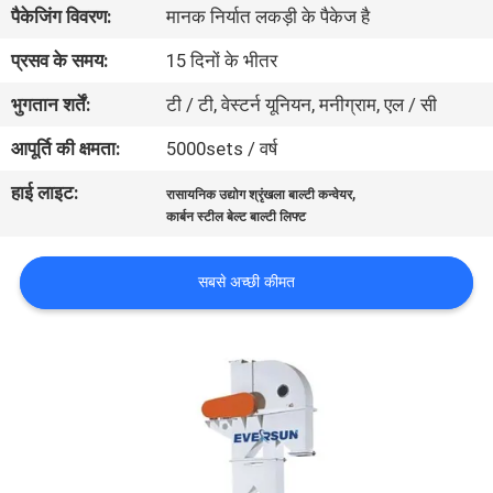
पैकेजिंग विवरण:
मानक निर्यात लकड़ी के पैकेज है
कारखाना
भ्रमण
प्रसव के समय:
15 दिनों के भीतर
भुगतान शर्तें:
टी / टी, वेस्टर्न यूनियन, मनीग्राम, एल / सी
गुणवत्ता
आपूर्ति की क्षमता:
5000sets / वर्ष
नियंत्रण
हाई लाइट:
,
रासायनिक उद्योग श्रृंखला बाल्टी कन्वेयर
कार्बन स्टील बेल्ट बाल्टी लिफ्ट
संपर्क
करें
सबसे अच्छी कीमत
एक
उद्धरण
का
अनुरोध