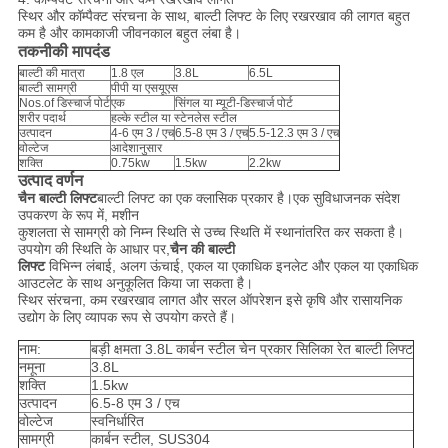
स्थिर और कॉम्पैक्ट संरचना के साथ, बाल्टी लिफ्ट के लिए रखरखाव की लागत बहुत
कम है और कामकाजी जीवनकाल बहुत लंबा है।
तकनीकी मापदंड
बाल्टी की मात्रा
1.8 एल
3.8L
6.5L
बाल्टी सामग्री
पीपी या एसयूएस
Nos.of डिस्चार्ज पोर्ट
एक
सिंगल या म्यूटी-डिस्चार्ज पोर्ट
शरीर पदार्थ
हल्के स्टील या स्टेनलेस स्टील
उत्पादन
4-6 एम 3 / एच
6.5-8 एम 3 / एच
5.5-12.3 एम 3 / एच
वोल्टेज
आदेशानुसार
शक्ति
0.75kw
1.5kw
2.2kw
उत्पाद वर्णन
चैन बाल्टी लिफ्ट
बाल्टी लिफ्ट का एक क्लासिक प्रकार है।एक सुविधाजनक संदेश
उपकरण के रूप में, मशीन
कुशलता से सामग्री को निम्न स्थिति से उच्च स्थिति में स्थानांतरित कर सकता है।
उपयोग की स्थिति के आधार पर,
चैन की बाल्टी
लिफ्ट
विभिन्न लंबाई, अलग ऊंचाई, एकल या एकाधिक इनलेट और एकल या एकाधिक
आउटलेट के साथ अनुकूलित किया जा सकता है।
स्थिर संरचना, कम रखरखाव लागत और सरल ऑपरेशन इसे कृषि और रासायनिक
उद्योग के लिए व्यापक रूप से उपयोग करते हैं।
नाम:
बड़ी क्षमता 3.8L कार्बन स्टील चेन प्रकार सिलिका रेत बाल्टी लिफ्ट
नमूना
3.8L
शक्ति
1.5kw
उत्पादन
6.5-8 एम 3 / एच
वोल्टेज
स्वनिर्धारित
सामग्री
कार्बन स्टील, SUS304