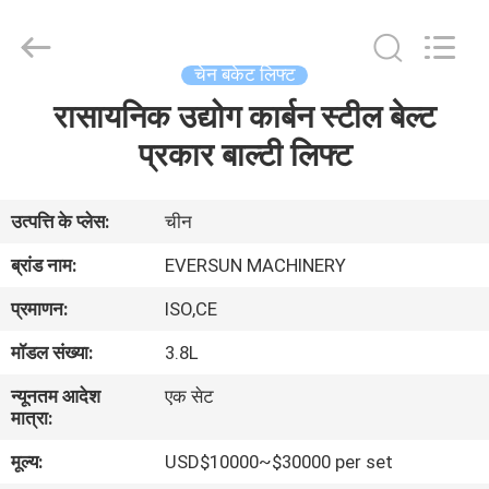
EVERSUN
Machinery
(Henan)
Co.,
Ltd.
चेन बकेट लिफ्ट
All
Rights
Reserved.
रासायनिक उद्योग कार्बन स्टील बेल्ट
घर
प्रकार बाल्टी लिफ्ट
उत्पादों
उत्पत्ति के प्लेस:
चीन
वीआर
ब्रांड नाम:
EVERSUN MACHINERY
दिखाएँ
प्रमाणन:
ISO,CE
मॉडल संख्या:
3.8L
हमारे
न्यूनतम आदेश
एक सेट
बारे
मात्रा:
में
मूल्य:
USD$10000~$30000 per set