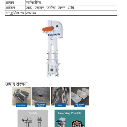
आयाम
स्वनिर्धारित
आवेदन
खाद्य, रसायन, फार्मेसी, खनन, आदि
अनुकूलित सेवा
उपलब्ध
उत्पाद संरचना