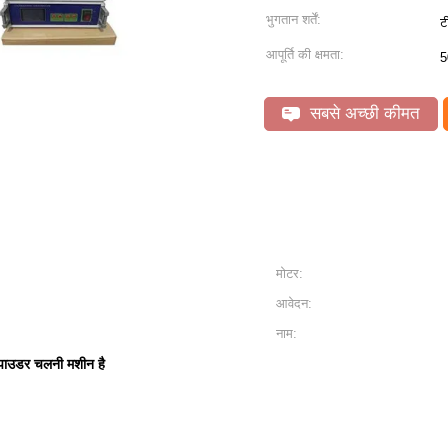
भुगतान शर्तें:
ट
आपूर्ति की क्षमता:
5
सबसे अच्छी कीमत
मोटर:
आवेदन:
नाम:
 पाउडर चलनी मशीन है