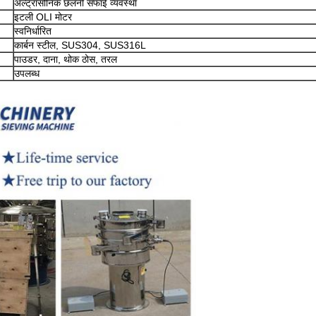
अल्ट्रासोनिक छलनी सफाई व्यवस्था
इटली OLI मोटर
स्वनिर्धारित
कार्बन स्टील, SUS304, SUS316L
पाउडर, दाना, थोक ठोस, तरल
उपलब्ध