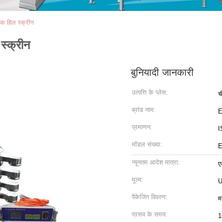
क हिल स्क्रीन
स्क्रीन
बुनियादी जानकारी
उत्पत्ति के प्लेस:
च
ब्रांड नाम:
प्रमाणन:
I
मॉडल संख्या:
E
न्यूनतम आदेश मात्रा:
ए
मूल्य:
U
पैकेजिंग विवरण:
म
प्रसव के समय:
1