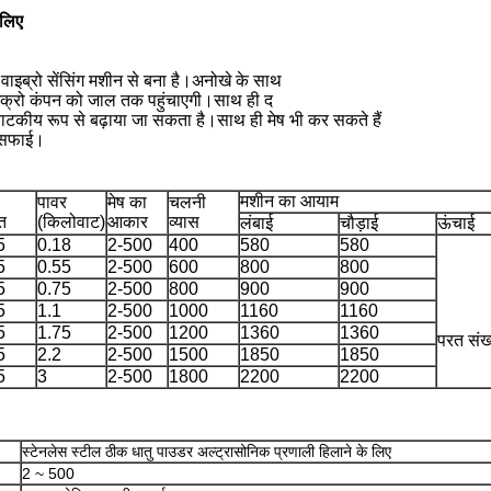
 लिए
वाइब्रो सेंसिंग मशीन से बना है।अनोखे के साथ
इक्रो कंपन को जाल तक पहुंचाएगी।साथ ही द
नाटकीय रूप से बढ़ाया जा सकता है।साथ ही मेष भी कर सकते हैं
ी सफाई।
मशीन का आयाम
पावर
मेष का
चलनी
त
(किलोवाट)
आकार
व्यास
लंबाई
चौड़ाई
ऊंचाई
5
0.18
2-500
400
580
580
5
0.55
2-500
600
800
800
5
0.75
2-500
800
900
900
5
1.1
2-500
1000
1160
1160
5
1.75
2-500
1200
1360
1360
परत संख
5
2.2
2-500
1500
1850
1850
5
3
2-500
1800
2200
2200
स्टेनलेस स्टील ठीक धातु पाउडर अल्ट्रासोनिक प्रणाली हिलाने के लिए
2 ~ 500