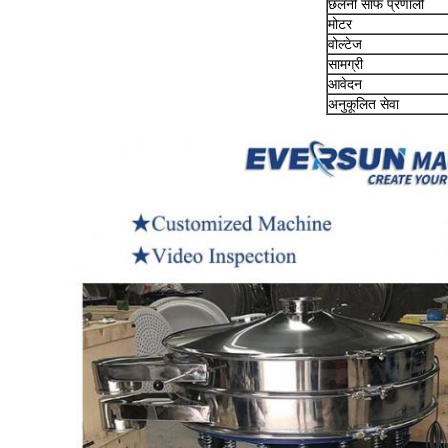
छलनी साफ प्रणाली
मोटर
वोल्टेज
सामग्री
आवेदन
अनुकूलित सेवा