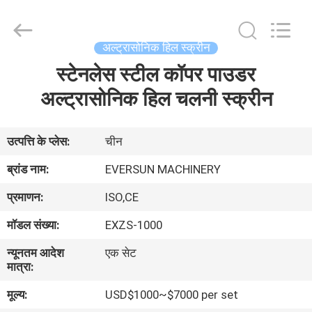
EVERSUN
Machinery
(Henan)
Co.,
Ltd.
अल्ट्रासोनिक हिल स्क्रीन
All
Rights
Reserved.
स्टेनलेस स्टील कॉपर पाउडर
घर
अल्ट्रासोनिक हिल चलनी स्क्रीन
उत्पादों
उत्पत्ति के प्लेस:
चीन
वीआर
ब्रांड नाम:
EVERSUN MACHINERY
दिखाएँ
प्रमाणन:
ISO,CE
मॉडल संख्या:
EXZS-1000
हमारे
न्यूनतम आदेश
एक सेट
बारे
मात्रा:
में
मूल्य:
USD$1000~$7000 per set