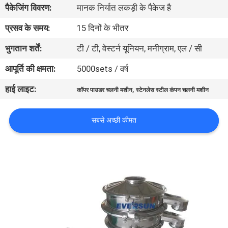
पैकेजिंग विवरण:
मानक निर्यात लकड़ी के पैकेज है
कारखाना
भ्रमण
प्रसव के समय:
15 दिनों के भीतर
भुगतान शर्तें:
टी / टी, वेस्टर्न यूनियन, मनीग्राम, एल / सी
गुणवत्ता
आपूर्ति की क्षमता:
5000sets / वर्ष
नियंत्रण
हाई लाइट:
,
कॉपर पाउडर चलनी मशीन
स्टेनलेस स्टील कंपन चलनी मशीन
संपर्क
सबसे अच्छी कीमत
करें
एक
उद्धरण
का
अनुरोध