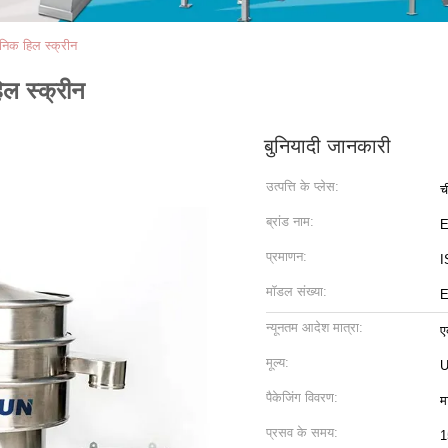
ोनिक हिल स्क्रीन
िल स्क्रीन
बुनियादी जानकारी
उत्पत्ति के प्लेस:
च
ब्रांड नाम:
प्रमाणन:
I
मॉडल संख्या:
E
न्यूनतम आदेश मात्रा:
ए
मूल्य:
U
पैकेजिंग विवरण:
म
प्रसव के समय:
1