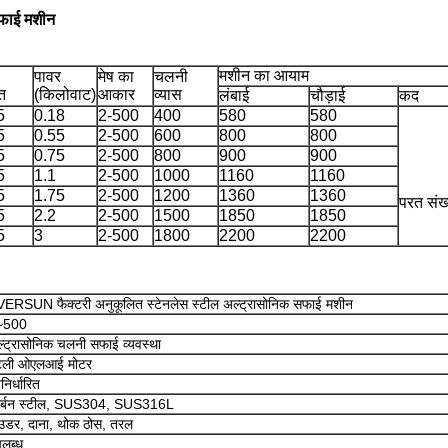
फाई मशीन
मशीन का आयाम
पावर
मेष का
चलनी
त
(किलोवाट)
आकार
व्यास
लंबाई
चौड़ाई
कद
5
0.18
2-500
400
580
580
5
0.55
2-500
600
800
800
5
0.75
2-500
800
900
900
5
1.1
2-500
1000
1160
1160
5
1.75
2-500
1200
1360
1360
परत संख
5
2.2
2-500
1500
1850
1850
5
3
2-500
1800
2200
2200
ERSUN फैक्टरी अनुकूलित स्टेनलेस स्टील अल्ट्रासोनिक सफाई मशीन
~500
्ट्रासोनिक चलनी सफाई व्यवस्था
टली ओएलआई मोटर
वनिर्धारित
र्बन स्टील, SUS304, SUS316L
उडर, दाना, थोक ठोस, तरल
लब्ध