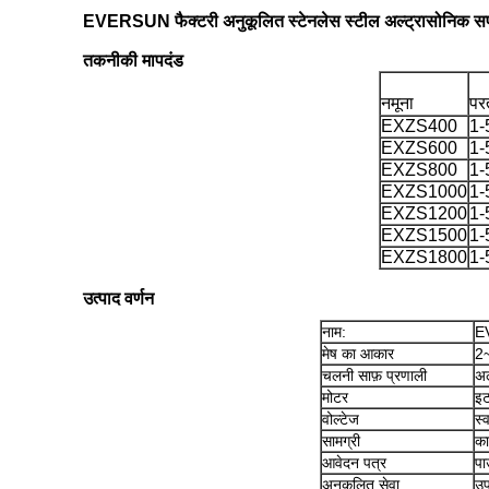
EVERSUN फैक्टरी अनुकूलित स्टेनलेस स्टील अल्ट्रासोनिक स
तकनीकी मापदंड
नमूना
पर
EXZS400
1-
EXZS600
1-
EXZS800
1-
EXZS1000
1-
EXZS1200
1-
EXZS1500
1-
EXZS1800
1-
उत्पाद वर्णन
नाम:
EV
मेष का आकार
2
चलनी साफ़ प्रणाली
अल
मोटर
इ
वोल्टेज
स्
सामग्री
का
आवेदन पत्र
पा
अनुकूलित सेवा
उप