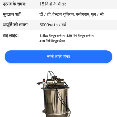
प्रसव के समय:
15 दिनों के भीतर
कारखाना
भ्रमण
भुगतान शर्तें:
टी / टी, वेस्टर्न यूनियन, मनीग्राम, एल / सी
आपूर्ति की क्षमता:
5000sets / वर्ष
गुणवत्ता
हाई लाइट:
,
,
5.5kw वैक्यूम कन्वेयर
420 मिमी वैक्यूम कन्वेयर
नियंत्रण
420 मिमी वैक्यूम फीडर
संपर्क
सबसे अच्छी कीमत
करें
एक
उद्धरण
का
अनुरोध