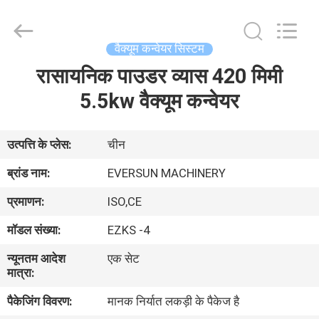
EVERSUN
Machinery
(Henan)
Co.,
Ltd.
वैक्यूम कन्वेयर सिस्टम
All
Rights
Reserved.
रासायनिक पाउडर व्यास 420 मिमी
घर
5.5kw वैक्यूम कन्वेयर
उत्पादों
उत्पत्ति के प्लेस:
चीन
वीआर
ब्रांड नाम:
EVERSUN MACHINERY
दिखाएँ
प्रमाणन:
ISO,CE
मॉडल संख्या:
EZKS -4
हमारे
न्यूनतम आदेश
एक सेट
बारे
मात्रा:
में
पैकेजिंग विवरण:
मानक निर्यात लकड़ी के पैकेज है