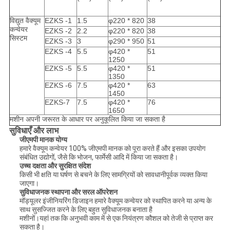
विद्युत वैक्यूम
EZKS -1
1.5
φ220 * 820
38
कन्वेयर
EZKS -2
2.2
φ220 * 820
38
सिस्टम
EZKS -3
3
φ290 * 950
51
EZKS -4
5.5
φ420 *
51
1250
EZKS -5
5.5
φ420 *
51
1350
EZKS -6
7.5
φ420 *
63
1450
EZKS-7
7.5
φ420 *
76
1650
मशीन अपनी जरूरत के आधार पर अनुकूलित किया जा सकता है
सुविधाएँ और लाभ
जीएमपी मानक योग्य
हमारे वैक्यूम कन्वेयर 100% जीएमपी मानक को पूरा करते हैं और इसका उपयोग
संबंधित उद्योगों, जैसे कि भोजन, फार्मेसी आदि में किया जा सकता है।
उच्च दक्षता और सुरक्षित संदेश
किसी भी क्षति या घर्षण से बचने के लिए सामग्रियों को सावधानीपूर्वक व्यक्त किया
जाएगा।
सुविधाजनक स्थापना और सरल ऑपरेशन
मॉड्यूलर इंजीनियरिंग डिजाइन हमारे वैक्यूम कन्वेयर को स्थापित करने या अन्य के
साथ सुसज्जित करने के लिए बहुत सुविधाजनक बनाता है
मशीनों।यहां तक ​​कि अनुभवी काम में से एक नियंत्रण कौशल को तेजी से प्राप्त कर
सकता है।