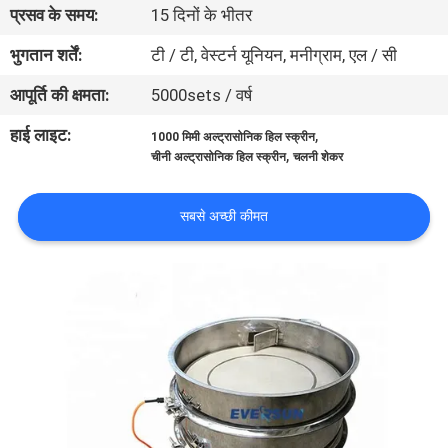
प्रसव के समय:
15 दिनों के भीतर
कारखाना
भ्रमण
भुगतान शर्तें:
टी / टी, वेस्टर्न यूनियन, मनीग्राम, एल / सी
आपूर्ति की क्षमता:
5000sets / वर्ष
गुणवत्ता
हाई लाइट:
,
1000 मिमी अल्ट्रासोनिक हिल स्क्रीन
नियंत्रण
,
चीनी अल्ट्रासोनिक हिल स्क्रीन
चलनी शेकर
संपर्क
सबसे अच्छी कीमत
करें
एक
उद्धरण
का
अनुरोध