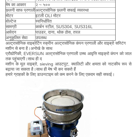
मेष का आकार
२ ~ ५००
छलनी साफ प्रणाली
अल्ट्रासोनिक छलनी सफाई व्यवस्था
मोटर
इटली OLI मोटर
वोल्टेज
स्वनिर्धारित
सामग्री
कार्बन स्टील, SUS304, SUS316L
आवेदन
पाउडर, दाना, थोक ठोस, तरल
अनुकूलित सेवा
उपलब्ध
अल्ट्रासोनिक वाइब्रेटिंग स्क्रीन अल्ट्रासोनिक कंपन प्रणाली और वाइब्रो सस्टिंग
मशीन से बना है।अनोखे के साथ
प्रौद्योगिकी, EVERSUN अल्ट्रासोनिक प्रणाली उच्च आवृत्ति माइक्रो कंपन को जाल
तक पहुंचाएगी।साथ ही द
मशीन के मूल वाइब्रो, sieving आउटपुट, क्वालिटी और क्षमता को नाटकीय रूप से
बढ़ाया जा सकता है।साथ ही मेष भी कर सकते हैं
हमारे ग्राहकों के लिए डाउनटाइम को कम करने के लिए एकदम सही सफाई।