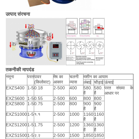
उत्पाद संरचना
तकनीकी मापदंड
नमूना
परत
पावर
मेष का
चलनी
मशीन का आयाम
(किलोवाट)
आकार
व्यास
लंबाई
चौड़ाई
ऊंचाई
EXZS400
1-5
0.18
2-500
400
580.
580.
परत संख्या के
है
है
आधार पर
EXZS600
1-5
0.55
2-500
600
800
800
EXZS800
1-5
0.75
2-500
800
900
900
है
है
EXZS1000
1-5
१.१
2-500
1000
1160
1160
है
है
EXZS1200
1-5
1.75
2-500
1200
1360
1360
है
है
EXZS1500
1-5
२.२
2-500
1500
1850
1850