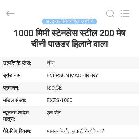
EVERSUN
Machinery
(Henan)
Co.,
Ltd.
अल्ट्रासोनिक हिल स्क्रीन
All
Rights
Reserved.
1000 मिमी स्टेनलेस स्टील 200 मेष
घर
चीनी पाउडर हिलाने वाला
उत्पादों
उत्पत्ति के प्लेस:
चीन
वीआर
ब्रांड नाम:
EVERSUN MACHINERY
दिखाएँ
प्रमाणन:
ISO,CE
मॉडल संख्या:
EXZS-1000
हमारे
न्यूनतम आदेश
एक सेट
बारे
मात्रा:
में
पैकेजिंग विवरण:
मानक निर्यात लकड़ी के पैकेज है