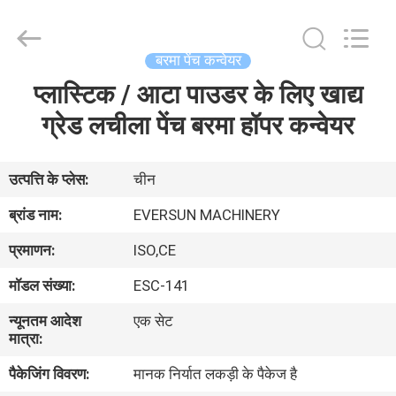
EVERSUN
Machinery
(Henan)
Co.,
Ltd.
बरमा पेंच कन्वेयर
All
Rights
Reserved.
प्लास्टिक / आटा पाउडर के लिए खाद्य
घर
ग्रेड लचीला पेंच बरमा हॉपर कन्वेयर
उत्पादों
उत्पत्ति के प्लेस:
चीन
वीआर
ब्रांड नाम:
EVERSUN MACHINERY
दिखाएँ
प्रमाणन:
ISO,CE
मॉडल संख्या:
ESC-141
हमारे
न्यूनतम आदेश
एक सेट
बारे
मात्रा:
में
पैकेजिंग विवरण:
मानक निर्यात लकड़ी के पैकेज है