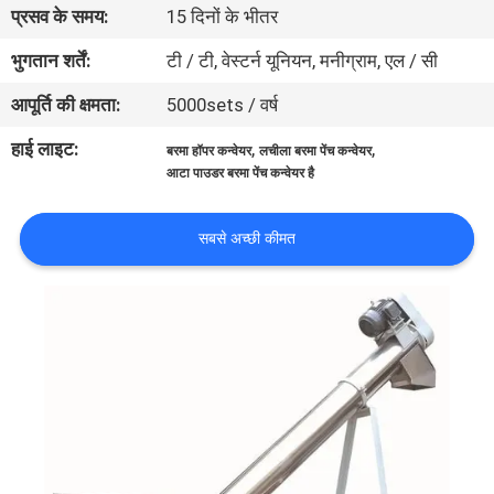
प्रसव के समय:
15 दिनों के भीतर
कारखाना
भ्रमण
भुगतान शर्तें:
टी / टी, वेस्टर्न यूनियन, मनीग्राम, एल / सी
आपूर्ति की क्षमता:
5000sets / वर्ष
गुणवत्ता
हाई लाइट:
,
,
बरमा हॉपर कन्वेयर
लचीला बरमा पेंच कन्वेयर
नियंत्रण
आटा पाउडर बरमा पेंच कन्वेयर है
संपर्क
सबसे अच्छी कीमत
करें
एक
उद्धरण
का
अनुरोध