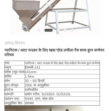
करें
साइट
मैप
गोपनीयता
उत्पाद विवरण
प्लास्टिक / आटा पाउडर के लिए खाद्य ग्रेड लचीला पेंच बरमा हूपर कन्वेयर
नीति
परिचय
नाम:
प्लास्टिक / आटा पाउडर के लिए खाद्य ग्रेड लचीला पेंच बरमा हूपर कन्वेयर
नमूना
ईएससी-141
संदेश ट्यूब व्यास
141mm
शक्ति
1.5kw
कोण
30 ~ 60 डिग्री
हूपर वॉल्यूम
200L या अनुकूलित
वोल्टेज
स्वनिर्धारित
सामग्री
कार्बन स्टील, SUS304, SUS316L
आवेदन पत्र
पाउडर, दाना, थोक ठोस
अनुकूलित सेवा
उपलब्ध