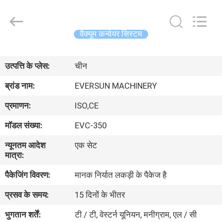
EVERSUN
Machinery
(Henan)
Co.,
Ltd.
वैक्यूम कन्वेयर सिस्टम
All
Rights
Reserved.
घर
उत्पत्ति के प्लेस:
चीन
उत्पादों
ब्रांड नाम:
EVERSUN MACHINERY
प्रमाणन:
ISO,CE
वीआर
मॉडल संख्या:
EVC-350
दिखाएँ
न्यूनतम आदेश
एक सेट
मात्रा:
हमारे
पैकेजिंग विवरण:
मानक निर्यात लकड़ी के पैकेज है
बारे
प्रसव के समय:
15 दिनों के भीतर
में
भुगतान शर्तें:
टी / टी, वेस्टर्न यूनियन, मनीग्राम, एल / सी