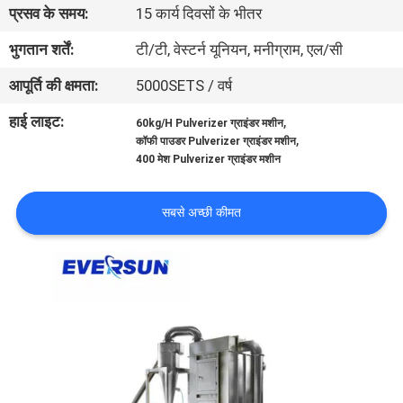
प्रसव के समय:
15 कार्य दिवसों के भीतर
कारखाना
भ्रमण
भुगतान शर्तें:
टी/टी, वेस्टर्न यूनियन, मनीग्राम, एल/सी
आपूर्ति की क्षमता:
5000SETS / वर्ष
गुणवत्ता
हाई लाइट:
,
60kg/H Pulverizer ग्राइंडर मशीन
नियंत्रण
,
कॉफी पाउडर Pulverizer ग्राइंडर मशीन
400 मेश Pulverizer ग्राइंडर मशीन
संपर्क
सबसे अच्छी कीमत
करें
एक
उद्धरण
का
अनुरोध