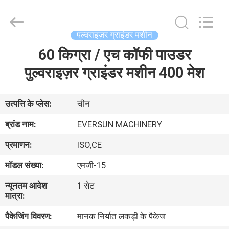
EVERSUN
Machinery
(Henan)
Co.,
Ltd.
पल्वराइज़र ग्राइंडर मशीन
All
Rights
Reserved.
60 किग्रा / एच कॉफी पाउडर
घर
पुल्वराइज़र ग्राइंडर मशीन 400 मेश
उत्पादों
उत्पत्ति के प्लेस:
चीन
वीआर
ब्रांड नाम:
EVERSUN MACHINERY
दिखाएँ
प्रमाणन:
ISO,CE
मॉडल संख्या:
एमजी-15
हमारे
न्यूनतम आदेश
1 सेट
बारे
मात्रा:
में
पैकेजिंग विवरण:
मानक निर्यात लकड़ी के पैकेज