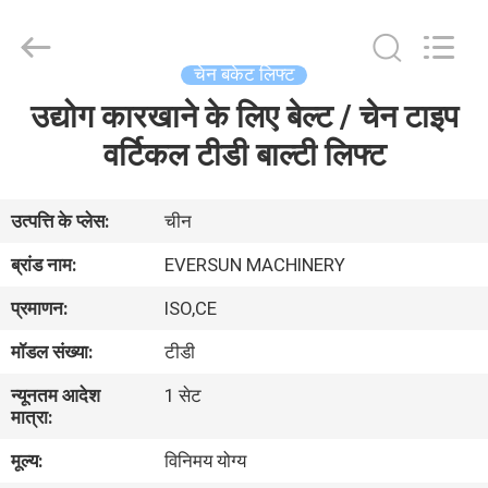
EVERSUN
Machinery
(Henan)
Co.,
Ltd.
चेन बकेट लिफ्ट
All
Rights
Reserved.
उद्योग कारखाने के लिए बेल्ट / चेन टाइप
घर
वर्टिकल टीडी बाल्टी लिफ्ट
उत्पादों
उत्पत्ति के प्लेस:
चीन
वीआर
ब्रांड नाम:
EVERSUN MACHINERY
दिखाएँ
प्रमाणन:
ISO,CE
मॉडल संख्या:
टीडी
हमारे
न्यूनतम आदेश
1 सेट
बारे
मात्रा:
में
मूल्य:
विनिमय योग्य