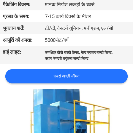
पैकेजिंग विवरण:
मानक निर्यात लकड़ी के बक्से
कारखाना
भ्रमण
प्रसव के समय:
7-15 कार्य दिवसों के भीतर
भुगतान शर्तें:
टी/टी, वेस्टर्न यूनियन, मनीग्राम, एल/सी
गुणवत्ता
आपूर्ति की क्षमता:
5000सेट/वर्ष
नियंत्रण
हाई लाइट:
,
,
कार्यक्षेत्र टीडी बाल्टी लिफ्ट
बेल्ट प्रकार बाल्टी लिफ्ट
उद्योग फैक्टरी श्रृंखला बाल्टी लिफ्ट
संपर्क
करें
सबसे अच्छी कीमत
एक
उद्धरण
का
अनुरोध