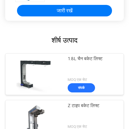
जारी रखें
शीर्ष उत्पाद
1.8L चैन बकेट लिफ्ट
MOQ:एक सेट
संपर्क
Z टाइप बकेट लिफ्ट
MOQ:एक सेट