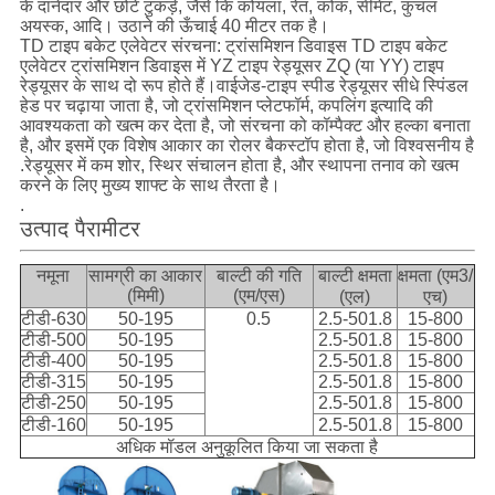
के दानेदार और छोटे टुकड़े, जैसे कि कोयला, रेत, कोक, सीमेंट, कुचल
अयस्क, आदि। उठाने की ऊँचाई 40 मीटर तक है।
TD टाइप बकेट एलेवेटर संरचना: ट्रांसमिशन डिवाइस TD टाइप बकेट
एलेवेटर ट्रांसमिशन डिवाइस में YZ टाइप रेड्यूसर ZQ (या YY) टाइप
रेड्यूसर के साथ दो रूप होते हैं।वाईजेड-टाइप स्पीड रेड्यूसर सीधे स्पिंडल
हेड पर चढ़ाया जाता है, जो ट्रांसमिशन प्लेटफॉर्म, कपलिंग इत्यादि की
आवश्यकता को खत्म कर देता है, जो संरचना को कॉम्पैक्ट और हल्का बनाता
है, और इसमें एक विशेष आकार का रोलर बैकस्टॉप होता है, जो विश्वसनीय है
.रेड्यूसर में कम शोर, स्थिर संचालन होता है, और स्थापना तनाव को खत्म
करने के लिए मुख्य शाफ्ट के साथ तैरता है।
.
उत्पाद पैरामीटर
नमूना
सामग्री का आकार
बाल्टी की गति
बाल्टी क्षमता
क्षमता (एम3/
(मिमी)
(एम/एस)
(एल)
एच)
टीडी-630
50-195
0.5
2.5-501.8
15-800
टीडी-500
50-195
2.5-501.8
15-800
टीडी-400
50-195
2.5-501.8
15-800
टीडी-315
50-195
2.5-501.8
15-800
टीडी-250
50-195
2.5-501.8
15-800
टीडी-160
50-195
2.5-501.8
15-800
अधिक मॉडल अनुकूलित किया जा सकता है