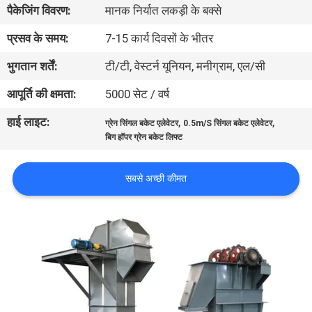
पैकेजिंग विवरण:
मानक निर्यात लकड़ी के बक्से
कारखाना
भ्रमण
प्रसव के समय:
7-15 कार्य दिवसों के भीतर
भुगतान शर्तें:
टी/टी, वेस्टर्न यूनियन, मनीग्राम, एल/सी
गुणवत्ता
आपूर्ति की क्षमता:
5000 सेट / वर्ष
नियंत्रण
हाई लाइट:
,
,
ग्रेन सिंगल बकेट एलेवेटर
0.5m/S सिंगल बकेट एलेवेटर
बिग हॉपर ग्रेन बकेट लिफ्ट
संपर्क
करें
सबसे अच्छी कीमत
एक
उद्धरण
का
अनुरोध