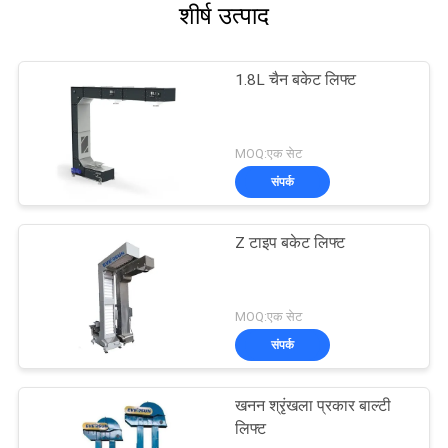
शीर्ष उत्पाद
1.8L चैन बकेट लिफ्ट
MOQ:एक सेट
संपर्क
Z टाइप बकेट लिफ्ट
MOQ:एक सेट
संपर्क
खनन श्रृंखला प्रकार बाल्टी
लिफ्ट