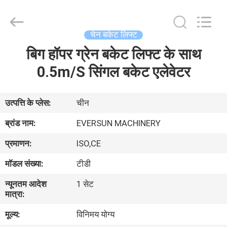
EVERSUN
Machinery
(Henan)
Co.,
Ltd.
चेन बकेट लिफ्ट
All
Rights
Reserved.
बिग हॉपर ग्रेन बकेट लिफ्ट के साथ
घर
0.5m/S सिंगल बकेट एलेवेटर
उत्पादों
उत्पत्ति के प्लेस:
चीन
वीआर
ब्रांड नाम:
EVERSUN MACHINERY
दिखाएँ
प्रमाणन:
ISO,CE
मॉडल संख्या:
टीडी
हमारे
न्यूनतम आदेश
1 सेट
बारे
मात्रा:
में
मूल्य:
विनिमय योग्य