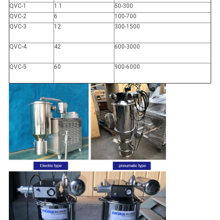
QVC-1
1.1
50-300
QVC-2
6
100-700
QVC-3
12
300-1500
QVC-4
42
600-3000
QVC-5
60
900-6000