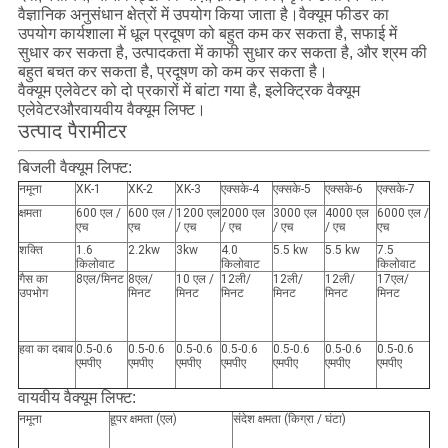
वैज्ञानिक अनुसंधान क्षेत्रों में उपयोग किया जाता है।वैक्यूम फीडर का
उपयोग कार्यशाला में धूल प्रदूषण को बहुत कम कर सकता है, सफाई में
सुधार कर सकता है, उत्पादकता में काफी सुधार कर सकता है, और श्रम की
बहुत बचत कर सकता है, प्रदूषण को कम कर सकता है।
वैक्यूम एलेवेटर को दो प्रकारों में बांटा गया है, इलेक्ट्रिक वैक्यूम
एलेवेटर
और
वायवीय वैक्यूम लिफ्ट।
उत्पाद पैरामीटर
बिजली वैक्यूम लिफ्ट:
नमूना
XK-1
XK-2
XK-3
एक्सके-4
एक्सके-5
एक्सके-6
एक्सके-7
क्षमता
600 एल /
600 एल /
1200 एल
2000 एल
3000 एल
4000 एल
6000 एल /
एच
एच
/ एच
/ एच
/ एच
/ एच
एच
शक्ति
1.6
2.2kw
3kw
4.0
5.5 kw
5.5 kw
7.5
किलोवाट
किलोवाट
किलोवाट
गैस का
8एल/मिनट
8एल/
10 एल /
12ली/
12ली/
12ली/
17एल/
उपभोग
मिनट
मिनट
मिनट
मिनट
मिनट
मिनट
हवा का दबाव
0.5-0.6
0.5-0.6
0.5-0.6
0.5-0.6
0.5-0.6
0.5-0.6
0.5-0.6
एमपीए
एमपीए
एमपीए
एमपीए
एमपीए
एमपीए
एमपीए
वायवीय वैक्यूम लिफ्ट:
नमूना
हूपर क्षमता (एल)
संदेश क्षमता (किग्रा / घंटा)