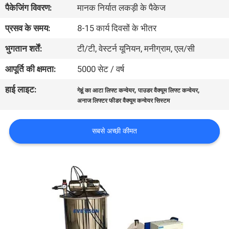
पैकेजिंग विवरण:
मानक निर्यात लकड़ी के पैकेज
कारखाना
भ्रमण
प्रसव के समय:
8-15 कार्य दिवसों के भीतर
भुगतान शर्तें:
टी/टी, वेस्टर्न यूनियन, मनीग्राम, एल/सी
गुणवत्ता
आपूर्ति की क्षमता:
5000 सेट / वर्ष
नियंत्रण
हाई लाइट:
,
,
गेहूं का आटा लिफ्ट कन्वेयर
पाउडर वैक्यूम लिफ्ट कन्वेयर
अनाज लिफ्टर फीडर वैक्यूम कन्वेयर सिस्टम
संपर्क
करें
सबसे अच्छी कीमत
एक
उद्धरण
का
अनुरोध