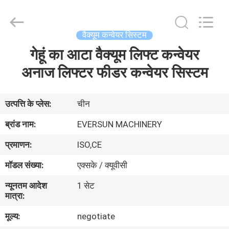
EVERSUN
Machinery
(Henan)
Co.,
Ltd.
वैक्यूम कन्वेयर सिस्टम
All
Rights
Reserved.
गेहूं का आटा वैक्यूम लिफ्ट कन्वेयर
घर
अनाज लिफ्टर फीडर कन्वेयर सिस्टम
उत्पादों
उत्पत्ति के प्लेस:
चीन
वीआर
ब्रांड नाम:
EVERSUN MACHINERY
दिखाएँ
प्रमाणन:
ISO,CE
मॉडल संख्या:
एक्सके / क्यूवीसी
हमारे
न्यूनतम आदेश
1 सेट
बारे
मात्रा:
में
मूल्य:
negotiate