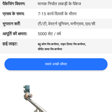
पैकेजिंग विवरण:
मानक निर्यात लकड़ी के पैकेज
कारखाना
भ्रमण
प्रसव के समय:
7-15 कार्य दिवसों के भीतर
भुगतान शर्तें:
टी/टी, वेस्टर्न यूनियन, मनीग्राम, एल/सी
गुणवत्ता
आपूर्ति की क्षमता:
5000 सेट / वर्ष
नियंत्रण
हाई लाइट:
,
,
बहु कोण पेंच कन्वेयर
पाइप लिफ्ट पेंच कन्वेयर
सीमेंट बरमा पेंच कन्वेयर
संपर्क
करें
सबसे अच्छी कीमत
एक
उद्धरण
का
अनुरोध