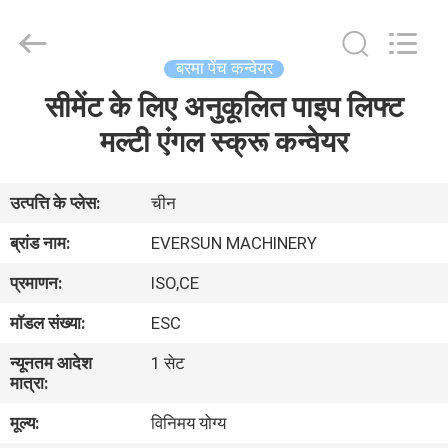
EVERSUN
Machinery
(Henan)
Co.,
Ltd.
बरमा पेंच कन्वेयर
All
Rights
Reserved.
सीमेंट के लिए अनुकूलित पाइप लिफ्ट
घर
मल्टी एंगल स्क्रू कन्वेयर
उत्पादों
उत्पत्ति के प्लेस:
चीन
वीआर
ब्रांड नाम:
EVERSUN MACHINERY
दिखाएँ
प्रमाणन:
ISO,CE
मॉडल संख्या:
ESC
हमारे
न्यूनतम आदेश
1 सेट
बारे
मात्रा:
में
मूल्य:
विनिमय योग्य