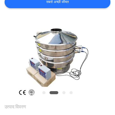
सबसे अच्छी कीमत
उद्धरण
का
अनुरोध
करें
साइट
मैप
गोपनीयता
नीति
उत्पाद विवरण