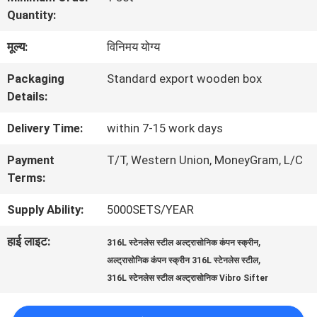
में
Quantity:
मूल्य:
विनिमय योग्य
कारखाना
Packaging
Standard export wooden box
भ्रमण
Details:
Delivery Time:
within 7-15 work days
गुणवत्ता
Payment
T/T, Western Union, MoneyGram, L/C
नियंत्रण
Terms:
Supply Ability:
5000SETS/YEAR
संपर्क
हाई लाइट:
,
316L स्टेनलेस स्टील अल्ट्रासोनिक कंपन स्क्रीन
करें
,
अल्ट्रासोनिक कंपन स्क्रीन 316L स्टेनलेस स्टील
316L स्टेनलेस स्टील अल्ट्रासोनिक Vibro Sifter
एक