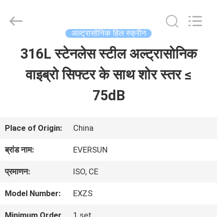
EVERSUN
Machinery
(Henan)
Co.,
अल्ट्रासोनिक हिल स्क्रीन
Ltd.
All
316L स्टेनलेस स्टील अल्ट्रासोनिक
घर
Rights
Reserved.
वाइब्रो सिफ्टर के साथ शोर स्तर ≤
उत्पादों
75dB
वीआर
Place of Origin:
China
दिखाएँ
ब्रांड नाम:
EVERSUN
प्रमाणन:
ISO, CE
हमारे
Model Number:
EXZS
बारे
Minimum Order
1 set