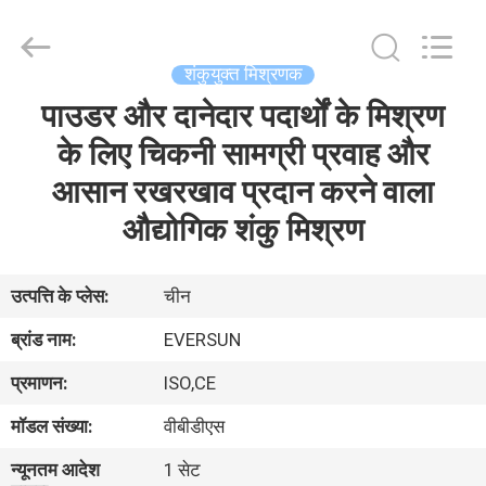
EVERSUN
Machinery
(Henan)
Co.,
Ltd.
शंकुयुक्त मिश्रणक
All
Rights
Reserved.
पाउडर और दानेदार पदार्थों के मिश्रण
घर
के लिए चिकनी सामग्री प्रवाह और
उत्पादों
आसान रखरखाव प्रदान करने वाला
औद्योगिक शंकु मिश्रण
वीआर
दिखाएँ
उत्पत्ति के प्लेस:
चीन
ब्रांड नाम:
EVERSUN
हमारे
प्रमाणन:
ISO,CE
बारे
मॉडल संख्या:
वीबीडीएस
में
न्यूनतम आदेश
1 सेट