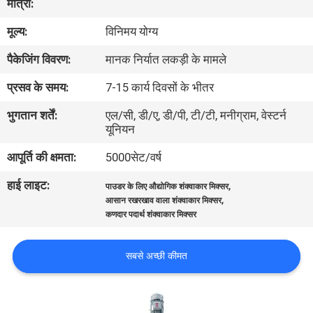
मात्रा:
कारखाना
मूल्य:
विनिमय योग्य
भ्रमण
पैकेजिंग विवरण:
मानक निर्यात लकड़ी के मामले
गुणवत्ता
प्रसव के समय:
7-15 कार्य दिवसों के भीतर
नियंत्रण
भुगतान शर्तें:
एल/सी, डी/ए, डी/पी, टी/टी, मनीग्राम, वेस्टर्न
यूनियन
संपर्क
आपूर्ति की क्षमता:
5000सेट/वर्ष
करें
हाई लाइट:
,
पाउडर के लिए औद्योगिक शंक्वाकार मिक्सर
,
आसान रखरखाव वाला शंक्वाकार मिक्सर
कणदार पदार्थ शंक्वाकार मिक्सर
एक
उद्धरण
सबसे अच्छी कीमत
का
अनुरोध