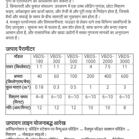
गुणों के प्रतिधारण को अधिकतम कर सकता है।
3. किफायती और कुशल संचालन: उपकरण में एक उच्च लोडिंग गुणांक, छोटा मिश्रण
चक्र, अपेक्षाकृत कम ऊर्जा खपत, और तेजी से और पूरी तरह से निर्वहन होता है, जिससे
बैचों और सफाई के समय के बीच सामग्री का नुकसान कम होता है।
4. मजबूत प्रयोज्यता और विश्वसनीयता: पाउडर से लेकर दाने तक विभिन्न सामग्रियों के
लिए उपयुक्त। सुचारू रूप से चलता है, कम शोर होता है, साफ करना और बनाए रखना
आसान होता है, और रासायनिक और खाद्य उद्योगों में सख्त गुणवत्ता मानकों का अनुपालन
करता है।
उत्पाद पैरामीटर
मॉडल
VBDS-
VBDS-
VBDS-
VBDS-
VBDS-
VBDS-
180
300
500
1000
2000
3000
पावर (किलोवाट)
1.1
1.1
2.2
4
7.5
11
क्षमता
40
60
100
200
400
600
(किलोग्राम/बैच)
कुल मात्रा (m³)
0.18
0.3
0.5
1
2
3
मिश्रण समय
4~8
6~10
6~10
6~10
6~10
6~10
(मिनट)
गति (आर/मिनट)
12
12
12
10
10
8
उत्पादन लाइन योजनाबद्ध आरेख
कॉन्फ़िगरेशन ए: फीडिंग स्टेशन पर मैन्युअल फीडिंग → वैक्यूम फीडर सक्शन फीडिंग →
मिश्रण → मोबाइल साइलो।