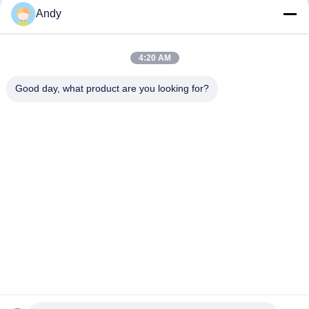
Andy
शंक्वाकार मिक्सर विशेष रूप से खाद्य एवं रासायनिक उद्योगों में समान पाउडर मिश्रण
और आसान संचालन के लिए डिज़ाइन किया गया है।
4:20 AM
शंकुयुक्त मिक्सर औषधीय खाद्य और रासायनिक उद्योगों में सफल सामग्री मिश्रण की
कुंजी
Good day, what product are you looking for?
लोकप्रिय श्रेणियां
सभी
Gyratory स्क्रीनिंग 
वाइब्रेटरी स्क्रीनिंग मशीन
मशीन
गिलास स्क्रीनिंग मशीन
थोक बैग अनलोडर
वैक्यूम कन्वेयर सिस्टम
रिबन ब्लेंडर मशीन
पाउडर Sieving मशीन
पल्वराइज़र ग्राइंडर मशीन