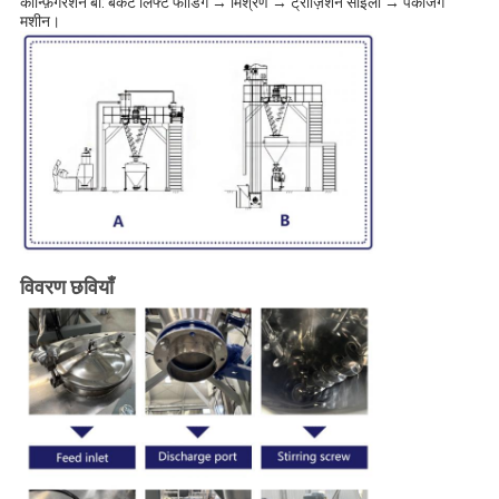
कॉन्फ़िगरेशन बी: बकेट लिफ्ट फीडिंग → मिश्रण → ट्रांज़िशन साइलो → पैकेजिंग
मशीन।
विवरण छवियाँ