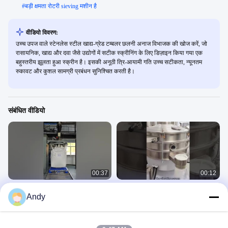
#
बड़ी क्षमता रोटरी sieving मशीन है
वीडियो विवरण:
उच्च उपज वाले स्टेनलेस स्टील खाद्य-ग्रेड टम्बलर छलनी अनाज विभाजक की खोज करें, जो
रासायनिक, खाद्य और दवा जैसे उद्योगों में सटीक स्क्रीनिंग के लिए डिज़ाइन किया गया एक
बहुस्तरीय झूलता हुआ स्क्रीन है। इसकी अनूठी त्रि-आयामी गति उच्च सटीकता, न्यूनतम
रुकावट और कुशल सामग्री प्रबंधन सुनिश्चित करती है।
संबंधित वीडियो
00:37
00:12
स्टेनलेस स्टील खाद्य ग्रेड पाउडर टन बैग
टंबलर स्क्रीनिंग मशीन
Andy
पैकेजिंग मशीनः उच्च परिशुद्धता मात्रात्मक भरने
摇摆筛
摇摆筛
June 19, 2025
July 21, 2025