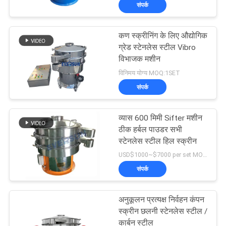
संपर्क
कारखाना
भ्रमण
कण स्क्रीनिंग के लिए औद्योगिक
ग्रेड स्टेनलेस स्टील Vibro
गुणवत्ता
विभाजक मशीन
विनिमय योग्य MOQ:1SET
नियंत्रण
संपर्क
संपर्क
व्यास 600 मिमी Sifter मशीन
करें
ठीक हर्बल पाउडर सभी
स्टेनलेस स्टील हिल स्क्रीन
USD$1000~$7000 per set MOQ:एक सेट
एक
संपर्क
उद्धरण
का
अनुकूलन प्रत्यक्ष निर्वहन कंपन
स्क्रीन छलनी स्टेनलेस स्टील /
अनुरोध
कार्बन स्टील