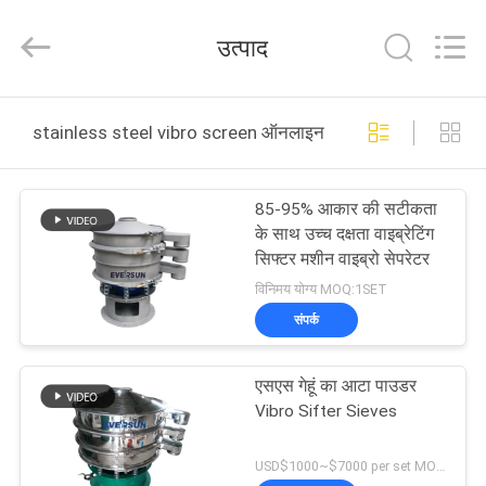
EVERSUN
Machinery
(Henan)
उत्पाद
Co.,
Ltd.
All
Rights
Reserved.
घर
stainless steel vibro screen ऑनलाइन निर्माण
उत्पादों
85-95% आकार की सटीकता
के साथ उच्च दक्षता वाइब्रेटिंग
वीआर
सिफ्टर मशीन वाइब्रो सेपरेटर
दिखाएँ
विनिमय योग्य MOQ:1SET
संपर्क
हमारे
एसएस गेहूं का आटा पाउडर
बारे
Vibro Sifter Sieves
में
USD$1000~$7000 per set MOQ:एक सेट