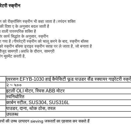
टरी स्क्रीन
रीन को रीक्रॉसिंग स्क्रीन भी कहा जाता है।स्पंदन शक्ति
िसकी दिशा ए के अनुसार बदल जाती है
 वाली पारस्परिक शक्ति है
 कार्य सिद्धांत के अनुसार, स्क्रीन
या है।गीयरेट्री स्क्रीन को चालू करने के बाद, स्क्रीन बॉक्स
स्क्रीन बॉक्स ड्राइव स्क्रीन सतह पर ले जाता है, जो बनाता है
मौजूद सामग्री।अवधि के दौरान, सामग्री
ंग मूवमेंट करती है,
एवरसन EFYB-1030 हाई कैपेसिटी फूड पाउडर सैंड स्क्वायर गाइरेटरी स्क्
२ ~ ५००
इटली OLI मोटर, स्विस ABB मोटर
स्वनिर्धारित
कार्बन स्टील, SUS304, SUS316L
पाउडर, दाना, थोक ठोस, तरल
उपलब्ध
मग्रियों की उच्च उत्पादन sieving जरूरतों का एहसास कर सकते हैं