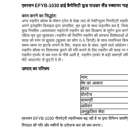
एवरसन EFYB-1030 हाई कैपेसिटी फूड पाउडर सैंड स्क्वायर गाइरे
काम करने का सिद्धांत:
अगर स्क्रीन बॉक्स के मोशन ट्रेल से देखा जाए तो रेक्टैंग्युलर गियरीट्री स्क्
अपने ड्राइविंग डिवाइस द्वारा उत्पादित, मृत धुरा के साथ जड़त्वीय बल है, ज
कुछ नियमित।आयताकार गाइरेटरी स्क्रीन का सार विलक्षण के घूर्णन द्वारा बनने
पहिया मृत धुरा घुमावदार।स्क्रीन की स्विंगिंग स्क्रीन की संरचना विशेषताओं और
सतह को स्तर या झुकाव (झुकाव का कोण 0-5 डिग्री) के साथ व्यवस्थित किया ग
समय-समय पर झटके लगाने के लिए, जड़ता बल के तहत, घूमने वाले आंदोलन को 
स्क्रीन बॉक्स पर दिशात्मक कूदने की गति बनाने के लिए स्क्रीन की सतह पर 
स्क्रीन एपर्चर से कम परत के नीचे आती है, स्क्रीन एपर्चर से बड़ी सामग्री जंपि
मोटे आउटलेट से छुट्टी दे दी।
उत्पाद का परिचय
नाम:
मेष का आकार
मोटर
वोल्टेज
सामग्री
आवेदन
अनुकूलित सेवा
एवरसन EFYB-1030 गीयरेट्री स्क्रीन
बस बढ़ रही है या द्वारा विभिन्न सा
स्पिंडल की गति और मशीनों के उत्तेजना बल को कम करना।