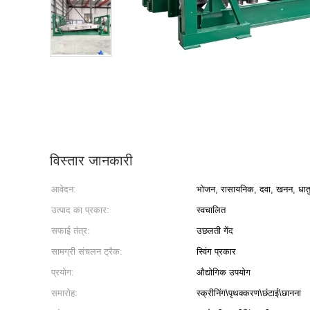
विस्तार जानकारी
आवेदन:
भोजन, रासायनिक, दवा, खनन, धातु
उत्पाद का प्रकार:
स्वचालित
सफाई तंत्र:
उछलती गेंद
सामग्री संचलन ट्रैक:
स्विंग प्रकार
प्रयोग:
औद्योगिक उपयोग
समारोह:
स्क्रीनिंग\पृथक्करण\छंटाई\छानना