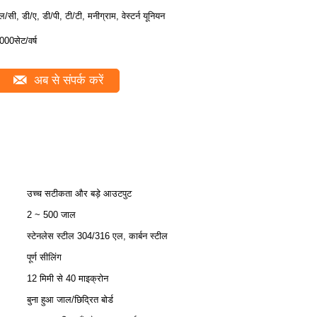
ल/सी, डी/ए, डी/पी, टी/टी, मनीग्राम, वेस्टर्न यूनियन
000सेट/वर्ष
अब से संपर्क करें
उच्च सटीकता और बड़े आउटपुट
2 ~ 500 जाल
स्टेनलेस स्टील 304/316 एल, कार्बन स्टील
पूर्ण सीलिंग
12 मिमी से 40 माइक्रोन
बुना हुआ जाल/छिद्रित बोर्ड