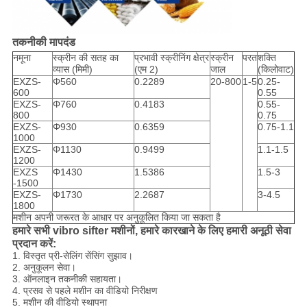
तकनीकी मापदंड
नमूना
स्क्रीन की सतह का
प्रभावी स्क्रीनिंग क्षेत्र
स्क्रीन
परत
शक्ति
व्यास (मिमी)
(एम 2)
जाल
(किलोवाट)
EXZS-
Φ560
0.2289
20-800
1-5
0.25-
600
0.55
EXZS-
Φ760
0.4183
0.55-
800
0.75
EXZS-
Φ930
0.6359
0.75-1.1
1000
EXZS-
Φ1130
0.9499
1.1-1.5
1200
EXZS
Φ1430
1.5386
1.5-3
-1500
EXZS-
Φ1730
2.2687
3-4.5
1800
मशीन अपनी जरूरत के आधार पर अनुकूलित किया जा सकता है
हमारे सभी vibro sifter मशीनों, हमारे कारखाने के लिए हमारी अनूठी सेवा
प्रदान करें:
1. विस्तृत प्री-सेलिंग सेंसिंग सुझाव।
2. अनुकूलन सेवा।
3. ऑनलाइन तकनीकी सहायता।
4. प्रसव से पहले मशीन का वीडियो निरीक्षण
5. मशीन की वीडियो स्थापना