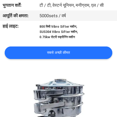
कारखाना
भुगतान शर्तें:
टी / टी, वेस्टर्न यूनियन, मनीग्राम, एल / सी
भ्रमण
आपूर्ति की क्षमता:
5000sets / वर्ष
हाई लाइट:
,
800 मिमी Vibro Sifter मशीन
गुणवत्ता
,
SUS304 Vibro Sifter मशीन
0.75kw रोटरी स्क्रीनिंग मशीन
नियंत्रण
सबसे अच्छी कीमत
संपर्क
करें
एक
उद्धरण
का
अनुरोध