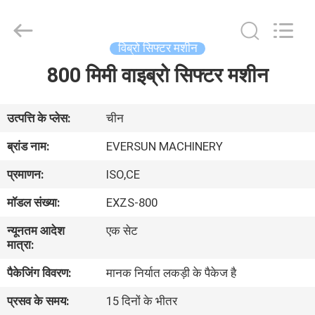
EVERSUN
Machinery
(Henan)
Co.,
Ltd.
विब्रो सिफ्टर मशीन
All
Rights
Reserved.
800 मिमी वाइब्रो सिफ्टर मशीन
घर
उत्पादों
उत्पत्ति के प्लेस:
चीन
ब्रांड नाम:
EVERSUN MACHINERY
वीआर
प्रमाणन:
ISO,CE
दिखाएँ
मॉडल संख्या:
EXZS-800
न्यूनतम आदेश
एक सेट
हमारे
मात्रा:
बारे
पैकेजिंग विवरण:
मानक निर्यात लकड़ी के पैकेज है
में
प्रसव के समय:
15 दिनों के भीतर