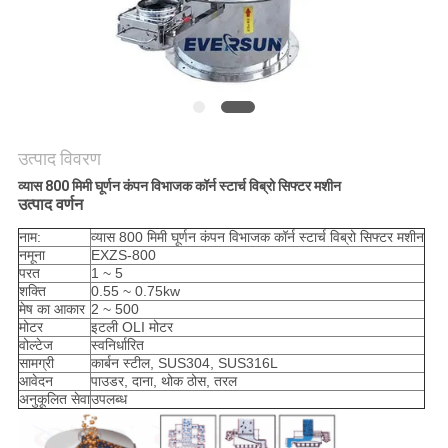
करें
साइट
मैप
उत्पाद विवरण
गोपनीयता
व्यास 800 मिमी घूर्णन कंपन विभाजक कॉर्न स्टार्च विब्रो सिफ्टर मशीन
उत्पाद वर्णन
नीति
नाम:
व्यास 800 मिमी घूर्णन कंपन विभाजक कॉर्न स्टार्च विब्रो सिफ्टर मशीन
नमूना
EXZS-800
परत
1 ~ 5
शक्ति
0.55 ~ 0.75kw
मेष का आकार
2 ~ 500
मोटर
इटली OLI मोटर
वोल्टेज
स्वनिर्धारित
सामग्री
कार्बन स्टील, SUS304, SUS316L
आवेदन
पाउडर, दाना, थोक ठोस, तरल
अनुकूलित सेवा
उपलब्ध