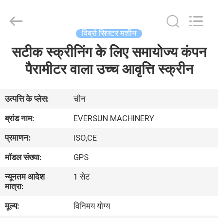
EVERSUN
Machinery
(Henan)
Co.,
Ltd.
विब्रो सिफ्टर मशीन
All
Rights
Reserved.
सटीक स्क्रीनिंग के लिए समायोज्य कंपन
घर
पैरामीटर वाला उच्च आवृत्ति स्क्रीन
उत्पादों
उत्पत्ति के प्लेस:
चीन
वीआर
ब्रांड नाम:
EVERSUN MACHINERY
दिखाएँ
प्रमाणन:
ISO,CE
मॉडल संख्या:
GPS
हमारे
न्यूनतम आदेश
1 सेट
बारे
मात्रा:
में
मूल्य:
विनिमय योग्य