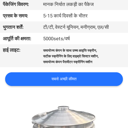
पैकेजिंग विवरण:
मानक निर्यात लकड़ी का पैकेज
कारखाना
भ्रमण
प्रसव के समय:
5-15 कार्य दिवसों के भीतर
भुगतान शर्तें:
टी/टी, वेस्टर्न यूनियन, मनीग्राम, एल/सी
गुणवत्ता
आपूर्ति की क्षमता:
5000sets/वर्ष
नियंत्रण
हाई लाइट:
,
समायोज्य कंपन के साथ उच्च आवृत्ति स्क्रीन
,
सटीक स्क्रीनिंग के लिए वाइब्रो सिफ्टर मशीन
संपर्क
समायोज्य कंपन पैरामीटर स्क्रीनिंग मशीन
करें
सबसे अच्छी कीमत
एक
उद्धरण
का
अनुरोध