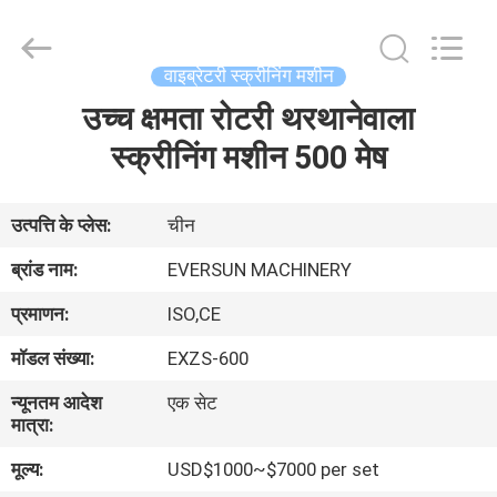
EVERSUN
Machinery
(Henan)
Co.,
Ltd.
वाइब्रेटरी स्क्रीनिंग मशीन
All
Rights
Reserved.
उच्च क्षमता रोटरी थरथानेवाला
घर
स्क्रीनिंग मशीन 500 मेष
उत्पादों
उत्पत्ति के प्लेस:
चीन
वीआर
ब्रांड नाम:
EVERSUN MACHINERY
दिखाएँ
प्रमाणन:
ISO,CE
मॉडल संख्या:
EXZS-600
हमारे
न्यूनतम आदेश
एक सेट
बारे
मात्रा:
में
मूल्य:
USD$1000~$7000 per set