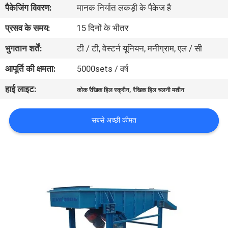
पैकेजिंग विवरण:
मानक निर्यात लकड़ी के पैकेज है
कारखाना
भ्रमण
प्रसव के समय:
15 दिनों के भीतर
भुगतान शर्तें:
टी / टी, वेस्टर्न यूनियन, मनीग्राम, एल / सी
गुणवत्ता
आपूर्ति की क्षमता:
5000sets / वर्ष
नियंत्रण
हाई लाइट:
,
कोक रैखिक हिल स्क्रीन
रैखिक हिल चलनी मशीन
संपर्क
सबसे अच्छी कीमत
करें
एक
उद्धरण
का
अनुरोध