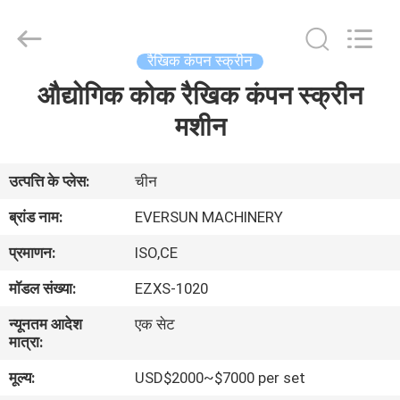
EVERSUN
Machinery
(Henan)
Co.,
Ltd.
रैखिक कंपन स्क्रीन
All
Rights
Reserved.
औद्योगिक कोक रैखिक कंपन स्क्रीन
घर
मशीन
उत्पादों
उत्पत्ति के प्लेस:
चीन
वीआर
ब्रांड नाम:
EVERSUN MACHINERY
दिखाएँ
प्रमाणन:
ISO,CE
मॉडल संख्या:
EZXS-1020
हमारे
न्यूनतम आदेश
एक सेट
बारे
मात्रा:
में
मूल्य:
USD$2000~$7000 per set