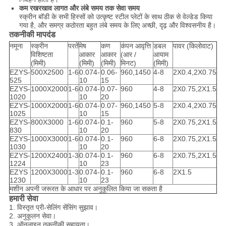
कम रखरखाव लागत और लंबे समय तक सेवा समय
स्क्रीन बॉडी के सभी हिस्सों को उत्कृष्ट स्टील प्लेटों के साथ ठीक से वेल्डेड किया
गया है, और समग्र कठोरता बहुत लंबे समय के लिए अच्छी, दृढ़ और विश्वसनीय है।
तकनीकी मापदंड
नमूना
स्क्रीन
परतें
मेष
कण
कंपन आवृत्ति
डबल
पावर (किलोवाट)
विशिष्टता
आकार
आकार
(आर /
आयाम
(मिमी)
(मिमी)
(मिमी)
मिनट)
(मिमी)
EZYS-
500X2500
1-6
0.074-
0.06-
960,1450
4-8
2X0.4,2X0.75
525
10
15
EZYS-
1000X2000
1-6
0.074-
0.07-
960
4-8
2X0.75,2X1.5
1020
10
20
EZYS-
1000X2000
1-6
0.074-
0.07-
960,1450
5-8
2X0.4,2X0.75
1025
10
15
EZYS-
800X3000
1-6
0.074-
0.1-
960
5-8
2X0.75,2X1.5
830
10
20
EZYS-
1000X3000
1-6
0.074-
0.1-
960
6-8
2X0.75,2X1.5
1030
10
20
EZYS-
1200X2400
1-3
0.074-
0.1-
960
6-8
2X0.75,2X1.5
1224
10
23
EZYS
1200X3000
1-3
0.074-
0.1-
960
6-8
2X1.5
1230
10
23
मशीन अपनी जरूरत के आधार पर अनुकूलित किया जा सकता है
हमारी सेवा
1. विस्तृत प्री-सेलिंग सेंसिंग सुझाव।
2. अनुकूलन सेवा।
3. ऑनलाइन तकनीकी सहायता।