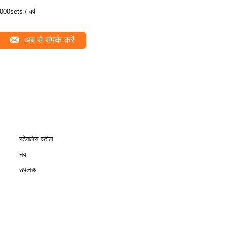
000sets / वर्ष
अब से संपर्क करें
स्टेनलेस स्टील
नया
उपलब्ध