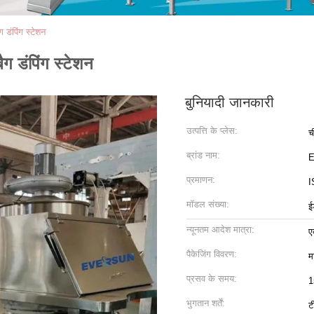
ंपिंग स्टेशन
डंपिंग स्टेशन
बुनियादी जानकारी
उत्पत्ति के प्लेस:
च
ब्रांड नाम:
प्रमाणन:
I
मॉडल संख्या:
ई
न्यूनतम आदेश मात्रा:
ए
पैकेजिंग विवरण:
म
प्रसव के समय:
1
भुगतान शर्तें:
ट