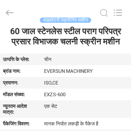
EVERSUN
Machinery
(Henan)
Co.,
Ltd.
वाइब्रेटरी स्क्रीनिंग मशीन
All
Rights
Reserved.
60 जाल स्टेनलेस स्टील पराग परिपत्र
घर
प्रसार विभाजक चलनी स्क्रीन मशीन
उत्पादों
उत्पत्ति के प्लेस:
चीन
वीआर
ब्रांड नाम:
EVERSUN MACHINERY
दिखाएँ
प्रमाणन:
ISO,CE
मॉडल संख्या:
EXZS-600
हमारे
न्यूनतम आदेश
एक सेट
बारे
मात्रा:
में
पैकेजिंग विवरण:
मानक निर्यात लकड़ी के पैकेज है