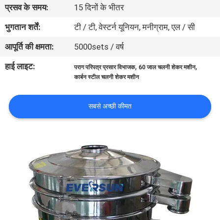
प्रसव के समय:
15 दिनों के भीतर
कारखाना
भ्रमण
भुगतान शर्तें:
टी / टी, वेस्टर्न यूनियन, मनीग्राम, एल / सी
आपूर्ति की क्षमता:
5000sets / वर्ष
गुणवत्ता
हाई लाइट:
,
,
पराग परिपत्र प्रसार विभाजक
60 जाल चलनी शेकर मशीन
नियंत्रण
कार्बन स्टील चलनी शेकर मशीन
संपर्क
सबसे अच्छी कीमत
करें
एक
उद्धरण
का
अनुरोध