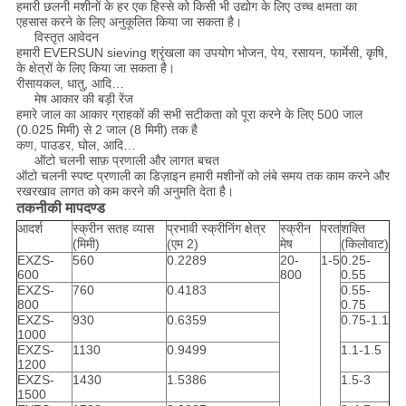
हमारी छलनी मशीनों के हर एक हिस्से को किसी भी उद्योग के लिए उच्च क्षमता का
एहसास करने के लिए अनुकूलित किया जा सकता है।
विस्तृत आवेदन
हमारी EVERSUN sieving श्रृंखला का उपयोग भोजन, पेय, रसायन, फार्मेसी, कृषि,
के क्षेत्रों के लिए किया जा सकता है।
रीसायकल, धातु, आदि…
मेष आकार की बड़ी रेंज
हमारे जाल का आकार ग्राहकों की सभी सटीकता को पूरा करने के लिए 500 जाल
(0.025 मिमी) से 2 जाल (8 मिमी) तक है
कण, पाउडर, घोल, आदि…
ऑटो चलनी साफ़ प्रणाली और लागत बचत
ऑटो चलनी स्पष्ट प्रणाली का डिज़ाइन हमारी मशीनों को लंबे समय तक काम करने और
रखरखाव लागत को कम करने की अनुमति देता है।
तकनीकी मापदण्ड
आदर्श
स्क्रीन सतह व्यास
प्रभावी स्क्रीनिंग क्षेत्र
स्क्रीन
परत
शक्ति
(मिमी)
(एम 2)
मेष
(किलोवाट)
EXZS-
560
0.2289
20-
1-5
0.25-
600
800
0.55
EXZS-
760
0.4183
0.55-
800
0.75
EXZS-
930
0.6359
0.75-1.1
1000
EXZS-
1130
0.9499
1.1-1.5
1200
EXZS-
1430
1.5386
1.5-3
1500