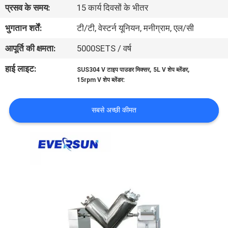
प्रसव के समय:
15 कार्य दिवसों के भीतर
कारखाना
भ्रमण
भुगतान शर्तें:
टी/टी, वेस्टर्न यूनियन, मनीग्राम, एल/सी
आपूर्ति की क्षमता:
5000SETS / वर्ष
गुणवत्ता
हाई लाइट:
,
,
SUS304 V टाइप पाउडर मिक्सर
5L V शेप ब्लेंडर
नियंत्रण
15rpm V शेप ब्लेंडर:
संपर्क
सबसे अच्छी कीमत
करें
एक
उद्धरण
का
अनुरोध