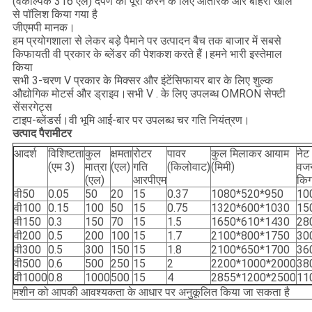
(वैकल्पिक 316 एल) दर्पण को पूरा करने के लिए आंतरिक और बाहरी खोल
से पॉलिश किया गया है
जीएमपी मानक।
हम प्रयोगशाला से लेकर बड़े पैमाने पर उत्पादन बैच तक बाजार में सबसे
किफायती वी प्रकार के ब्लेंडर की पेशकश करते हैं।हमने भारी इस्तेमाल
किया
सभी 3-चरण V प्रकार के मिक्सर और इंटेंसिफायर बार के लिए शुल्क
औद्योगिक मोटर्स और ड्राइव।सभी V . के लिए उपलब्ध OMRON सेफ्टी
सेंसरगेट्स
टाइप-ब्लेंडर्स।वी भूमि आई-बार पर उपलब्ध चर गति नियंत्रण।
उत्पाद पैरामीटर
आदर्श
विशिष्टता
कुल
क्षमता
रोटर
पावर
कुल मिलाकर आयाम
नेट
(एम 3)
मात्रा
(एल)
गति
(किलोवाट)
(मिमी)
वज
(एल)
आरपीएम
किग
वी50
0.05
50
20
15
0.37
1080*520*950
10
वी100
0.15
100
50
15
0.75
1320*600*1030
15
वी150
0.3
150
70
15
1.5
1650*610*1430
28
वी200
0.5
200
100
15
1.7
2100*800*1750
30
वी300
0.5
300
150
15
1.8
2100*650*1700
36
वी500
0.6
500
250
15
2
2200*1000*2000
38
वी1000
0.8
1000
500
15
4
2855*1200*2500
11
मशीन को आपकी आवश्यकता के आधार पर अनुकूलित किया जा सकता है