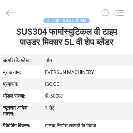
EVERSUN
Machinery
(Henan)
Co.,
Ltd.
वी टाइप पाउडर मिक्सर
All
Rights
Reserved.
SUS304 फार्मास्युटिकल वी टाइप
घर
पाउडर मिक्सर 5L वी शेप ब्लेंडर
उत्पादों
उत्पत्ति के प्लेस:
चीन
वीआर
ब्रांड नाम:
EVERSUN MACHINERY
दिखाएँ
प्रमाणन:
ISO,CE
मॉडल संख्या:
वी-500एल
हमारे
न्यूनतम आदेश
1 सेट
बारे
मात्रा:
में
पैकेजिंग विवरण:
मानक निर्यात लकड़ी के पैकेज