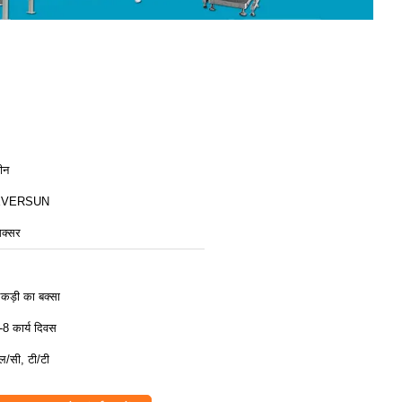
ीन
EVERSUN
िक्सर
कड़ी का बक्सा
-8 कार्य दिवस
ल/सी, टी/टी