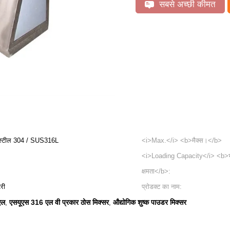
सबसे अच्छी कीमत
स्टील 304 / SUS316L
<i>Max.</i> <b>मैक्स।</b>
<i>Loading Capacity</i> <b>
क्षमता</b>:
टरी
प्रोडक्ट का नाम:
एल
एसयूएस 316 एल वी प्रकार ठोस मिक्सर
औद्योगिक शुष्क पाउडर मिक्सर
,
,