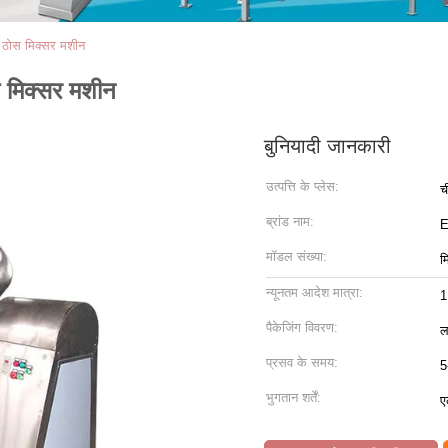
ग ठोस मिक्सर मशीन
स मिक्सर मशीन
बुनियादी जानकारी
उत्पत्ति के प्लेस:
च
ब्रांड नाम:
मॉडल संख्या:
म
न्यूनतम आदेश मात्रा:
1
पैकेजिंग विवरण:
ल
प्रसव के समय:
5
भुगतान शर्तें:
ए