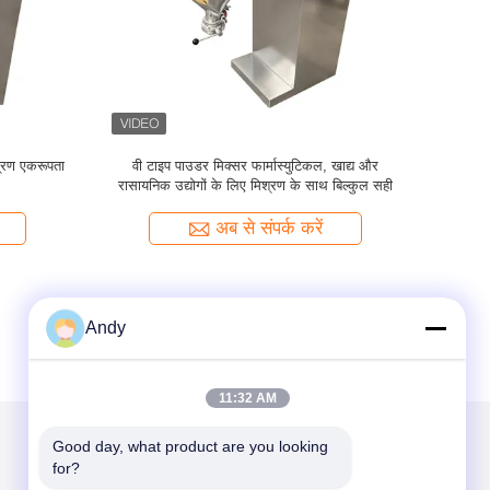
नलेस स्टील
औषधीय और रासायनिक उद्योगों में सूखे पाउडर और दानेदार
औद्योगिक वी
सामग्रियों के समान मिश्रण के लिए वी-प्रकार पाउडर
प्रसंस्करण 
मिक्सर
एकर
अब से संपर्क करें
Andy
11:32 AM
Good day, what product are you looking 
for?
हमें मेल करें