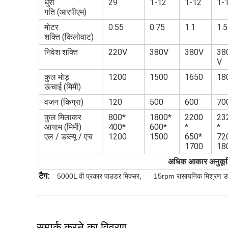
धुरा
29
1-12
1-12
1-
गति (आरपीएम)
मोटर
0.55
0.75
1.1
1.5
शक्ति (किलोवाट)
निवेश शक्ति
220V
380V
380V
38
V
कुल मोड़
1200
1500
1650
18
ऊंचाई (मिमी)
वजन (किग्रा)
120
500
600
70
कुल मिलाकर
800*
1800*
2200
23
आयाम (मिमी)
400*
600*
*
*
एल / डब्ल्यू / एच
1200
1500
650*
72
1700
18
अधिक आकार अनुकूल
टैग:
5000L वी प्रकार पाउडर मिक्सर
,
15rpm रासायनिक मिश्रण 
सम्पर्क करने का विवरण