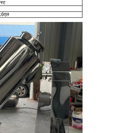
ास्ट
316एल