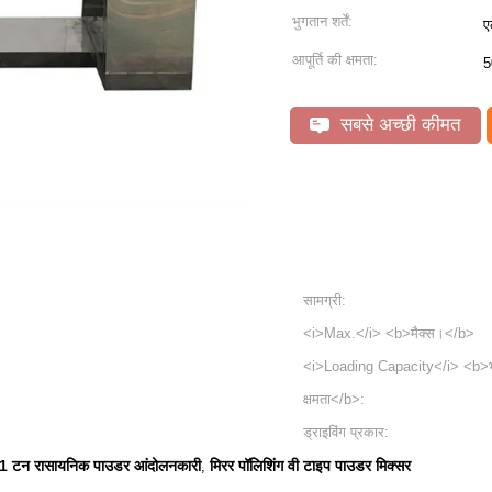
भुगतान शर्तें:
ए
आपूर्ति की क्षमता:
5
सबसे अच्छी कीमत
सामग्री:
<i>Max.</i> <b>मैक्स।</b>
<i>Loading Capacity</i> <b>
क्षमता</b>:
ड्राइविंग प्रकार:
1 टन रासायनिक पाउडर आंदोलनकारी
मिरर पॉलिशिंग वी टाइप पाउडर मिक्सर
,