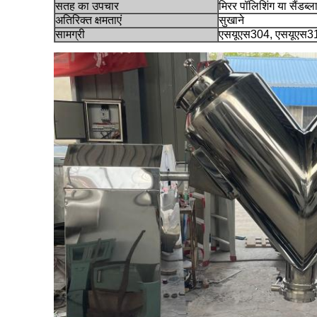
सतह का उपचार
मिरर पॉलिशिंग या सैंडब्ल
अतिरिक्त क्षमताएं
सुखाने
सामग्री
एसयूएस304, एसयूएस