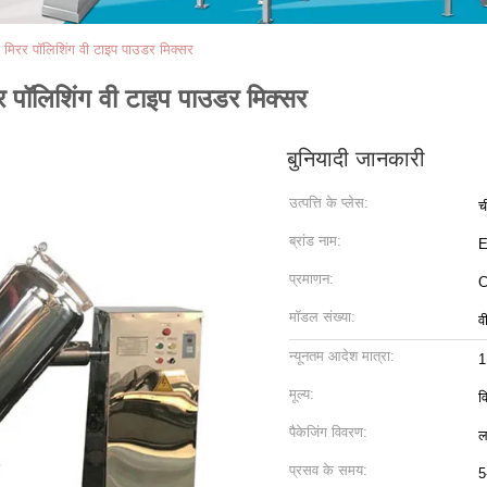
मिरर पॉलिशिंग वी टाइप पाउडर मिक्सर
 पॉलिशिंग वी टाइप पाउडर मिक्सर
बुनियादी जानकारी
उत्पत्ति के प्लेस:
च
ब्रांड नाम:
प्रमाणन:
C
मॉडल संख्या:
व
न्यूनतम आदेश मात्रा:
1
मूल्य:
व
पैकेजिंग विवरण:
ल
प्रसव के समय:
5