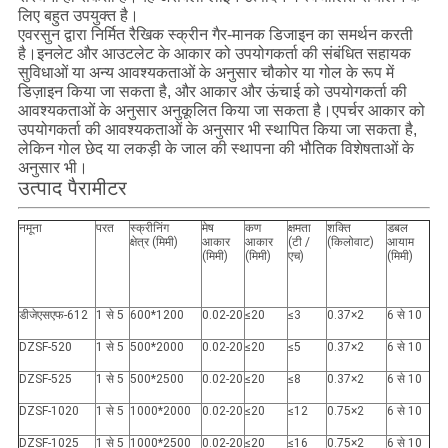
लिए बहुत उपयुक्त है।
एवरसुन द्वारा निर्मित रैखिक स्क्रीन गैर-मानक डिजाइन का समर्थन करती
है।इनलेट और आउटलेट के आकार को उपयोगकर्ता की संबंधित सहायक
सुविधाओं या अन्य आवश्यकताओं के अनुसार चौकोर या गोल के रूप में
डिज़ाइन किया जा सकता है, और आकार और ऊंचाई को उपयोगकर्ता की
आवश्यकताओं के अनुसार अनुकूलित किया जा सकता है।एपर्चर आकार को
उपयोगकर्ता की आवश्यकताओं के अनुसार भी स्थापित किया जा सकता है,
लेकिन गोल छेद या लकड़ी के जाल की स्थापना की भौतिक विशेषताओं के
अनुसार भी।
उत्पाद पैरामीटर
नमूना
परत
स्क्रीनिंग
मेष
कण
क्षमता
शक्ति
डबल
क्षेत्र (मिमी)
आकार
आकार
(टी /
(किलोवाट)
आयाम
(मिमी)
(मिमी)
एच)
(मिमी)
डीजेएसएफ-612
1 से 5
600*1200
0.02-20
≤20
≤3
0.37×2
6 से 10
DZSF-520
1 से 5
500*2000
0.02-20
≤20
≤5
0.37×2
6 से 10
DZSF-525
1 से 5
500*2500
0.02-20
≤20
≤8
0.37×2
6 से 10
DZSF-1020
1 से 5
1000*2000
0.02-20
≤20
≤12
0.75×2
6 से 10
DZSF-1025
1 से 5
1000*2500
0.02-20
≤20
≤16
0.75×2
6 से 10