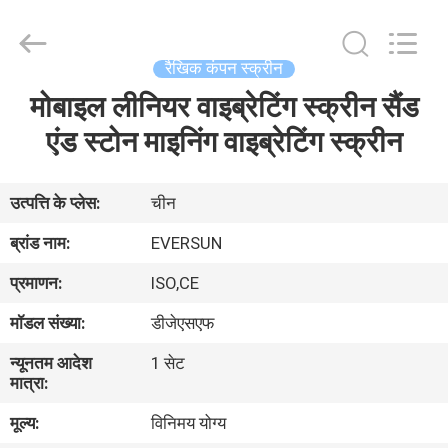
EVERSUN
Machinery
(Henan)
Co.,
Ltd.
रैखिक कंपन स्क्रीन
All
Rights
Reserved.
मोबाइल लीनियर वाइब्रेटिंग स्क्रीन सैंड
घर
एंड स्टोन माइनिंग वाइब्रेटिंग स्क्रीन
उत्पादों
उत्पत्ति के प्लेस:
चीन
वीआर
ब्रांड नाम:
EVERSUN
दिखाएँ
प्रमाणन:
ISO,CE
मॉडल संख्या:
डीजेएसएफ
हमारे
न्यूनतम आदेश
1 सेट
बारे
मात्रा:
में
मूल्य:
विनिमय योग्य