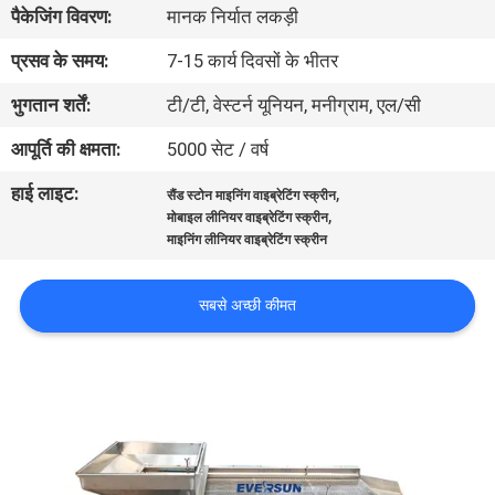
पैकेजिंग विवरण:
मानक निर्यात लकड़ी
कारखाना
भ्रमण
प्रसव के समय:
7-15 कार्य दिवसों के भीतर
भुगतान शर्तें:
टी/टी, वेस्टर्न यूनियन, मनीग्राम, एल/सी
गुणवत्ता
आपूर्ति की क्षमता:
5000 सेट / वर्ष
नियंत्रण
हाई लाइट:
,
सैंड स्टोन माइनिंग वाइब्रेटिंग स्क्रीन
,
मोबाइल लीनियर वाइब्रेटिंग स्क्रीन
संपर्क
माइनिंग लीनियर वाइब्रेटिंग स्क्रीन
करें
सबसे अच्छी कीमत
एक
उद्धरण
का
अनुरोध