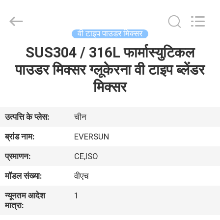
EVERSUN
Machinery
(Henan)
Co.,
Ltd.
वी टाइप पाउडर मिक्सर
All
Rights
Reserved.
SUS304 / 316L फार्मास्युटिकल
घर
पाउडर मिक्सर ग्लूकेरना वी टाइप ब्लेंडर
उत्पादों
मिक्सर
वीआर
उत्पत्ति के प्लेस:
चीन
दिखाएँ
ब्रांड नाम:
EVERSUN
प्रमाणन:
CE,ISO
हमारे
मॉडल संख्या:
वीएच
बारे
न्यूनतम आदेश
1
में
मात्रा: