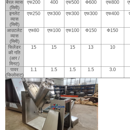
बैरल व्यास
एफ
200
400
एफ
500
Ф600
एफ
800
(मिमी)
इनलेट
एफ
250
एफ
300
एफ
300
एफ
300
एफ
400
व्यास
(मिमी)
आउटलेट
एफ
80
एफ
100
एफ
100
Ф150
Ф150
व्यास
(मिमी)
सिलेंडर
15
15
15
13
10
की गति
(आर /
मिनट)
पावर
1.1
1.5
1.5
1.5
3.0
(किलोवाट)