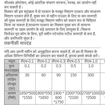
सीलबंद ऑपरेशन, कोई आंतरिक संचरण संरचना, स्वच्छ, का उपयोग नहीं
कर सकती है।
मिक्सर की इस श्रृंखला में दो प्रकार के मजबूर मिश्रण प्रकार और साधारण
मिश्रण प्रकार होते हैं, मुख्य रूप से महीन पाउडर के लिए या कम सामग्री
की मुख्य सामग्री के लिए मजबूर मिश्रण मशीन को समान रूप से मिश्रित
किया जा सकता है;साधारण प्रकार का मिक्सर मुख्य रूप से सामान्य
सामग्री या उद्यम उपयोग के बड़े उत्पादन के लिए उपयुक्त है।चिकना
सिलेंडर मृत कोण के बिना, पूरी मशीन स्टेनलेस स्टील सामग्री से बना है,
और उपस्थिति सुंदर है।
तकनीकी मापदंड
यदि आप अपनी मशीन को अनुकूलित करना चाहते हैं, तो हम वी मिक्सर के
अधिक विभिन्न विनिर्देशों का उत्पादन कर सकते हैं, कृपया हमसे संपर्क करें।
नमूना
वीएच-0.1
वीएच-0.2
वीएच-0.3
वीएच-0.5
वीएच-1.0
कुल
0.1
0.2
0.3
0.5
1.0
मात्रा
(एल)
अधिकतम
30
60
90
150
300
लोडिंग
वॉल्यूम
(एल)
आयाम
1650*500
1800*550
1900 *
2300*700
2700*1000
32
(मिमी)
*1550
*1650
600
*2100
*2500
*1750