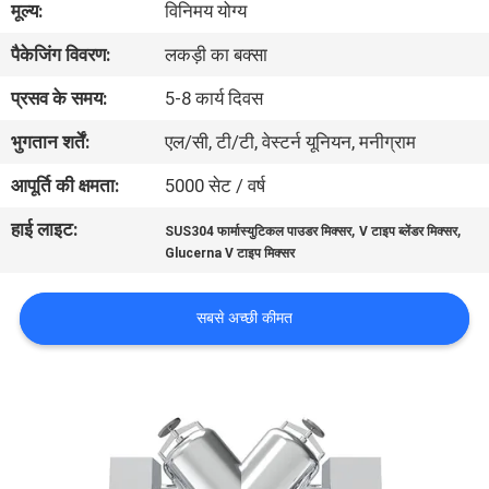
मूल्य:
विनिमय योग्य
कारखाना
पैकेजिंग विवरण:
लकड़ी का बक्सा
भ्रमण
प्रसव के समय:
5-8 कार्य दिवस
गुणवत्ता
भुगतान शर्तें:
एल/सी, टी/टी, वेस्टर्न यूनियन, मनीग्राम
नियंत्रण
आपूर्ति की क्षमता:
5000 सेट / वर्ष
हाई लाइट:
,
,
SUS304 फार्मास्युटिकल पाउडर मिक्सर
V टाइप ब्लेंडर मिक्सर
संपर्क
Glucerna V टाइप मिक्सर
करें
सबसे अच्छी कीमत
एक
उद्धरण
का
अनुरोध