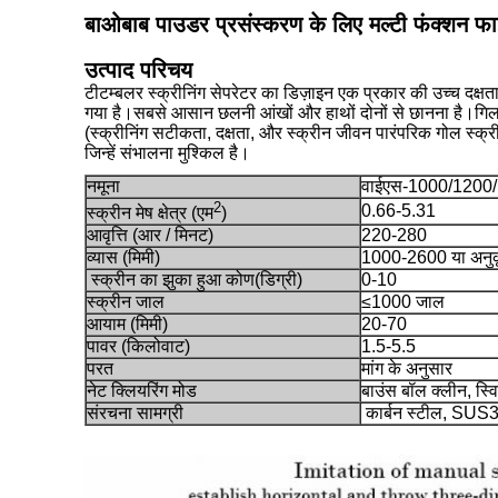
बाओबाब पाउडर प्रसंस्करण के लिए मल्टी फंक्शन फाइ
उत्पाद परिचय
टी
टम्बलर स्क्रीनिंग सेपरेटर का डिज़ाइन एक प्रकार की उच्च दक्षता 
गया है।सबसे आसान छलनी आंखों और हाथों दोनों से छानना है।
गिल
(स्क्रीनिंग सटीकता, दक्षता, और स्क्रीन जीवन पारंपरिक गोल स्क्र
जिन्हें संभालना मुश्किल है।
नमूना
वाईएस-1000/1200
2
0.66-5.31
स्क्रीन मेष क्षेत्र (एम
)
आवृत्ति (आर / मिनट)
220-280
व्यास (मिमी)
1000-2600 या अनु
स्क्रीन का झुका हुआ कोण
(डिग्री)
0-10
स्क्रीन जाल
≤1000 जाल
आयाम (मिमी)
20-70
पावर (किलोवाट)
1.5-5.5
परत
मांग के अनुसार
नेट क्लियरिंग मोड
बाउंस बॉल क्लीन, स्व
संरचना सामग्री
कार्बन स्टील, S