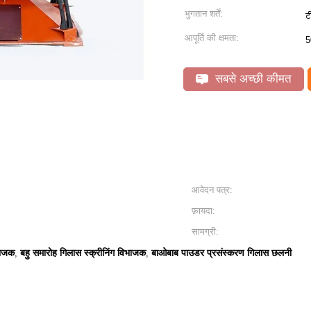
भुगतान शर्तें:
ट
आपूर्ति की क्षमता:
5
सबसे अच्छी कीमत
आवेदन पत्र:
फ़ायदा:
सामग्री:
भाजक
बहु समारोह गिलास स्क्रीनिंग विभाजक
बाओबाब पाउडर प्रसंस्करण गिलास छलनी
,
,