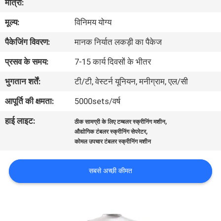
मात्रा:
कारखाना
मूल्य:
विनिमय योग्य
भ्रमण
पैकेजिंग विवरण:
मानक निर्यात लकड़ी का पैकेज
गुणवत्ता
प्रसव के समय:
7-15 कार्य दिवसों के भीतर
नियंत्रण
भुगतान शर्तें:
टी/टी, वेस्टर्न यूनियन, मनीग्राम, एल/सी
आपूर्ति की क्षमता:
5000sets/वर्ष
संपर्क
हाई लाइट:
,
ठीक सामग्री के लिए टम्बलर स्क्रीनिंग मशीन
करें
,
औद्योगिक टंबलर स्क्रीनिंग सेपरेटर
कोमल उपचार टंबलर स्क्रीनिंग मशीन
एक
सबसे अच्छी कीमत
उद्धरण
का
अनुरोध