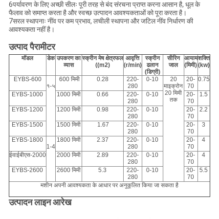
6पर्यावरण के लिए अच्छी सीलः पूरी तरह से बंद संरचना प्राप्त करना आसान है, धूल के
फैलाव को समाप्त करता है और स्वच्छ उत्पादन आवश्यकताओं को पूरा करता है।
7सरल स्थापनाः नींव पर कम प्रभाव, लचीली स्थापना और जटिल नींव निर्धारण की
आवश्यकता नहीं है।
उत्पाद पैरामीटर
मॉडल
डेक
उपकरण का
स्क्रीन मेष क्षेत्रफल
आवृत्ति
स्क्रीन
सीरिन
आयाम
शक्ति
व्यास
((m2)
(r/min)
ढलान
जाल
(मिमी)
(kw)
(डिग्री)
EYBS-600
600 मिमी
0.28
220-
0-10
20
20-
0.75
१-५
280
माइक्रोन
70
20 मिमी
EYBS-1000
1000 मिमी
0.66
220-
0-10
20-
1.5
तक
280
70
EYBS-1200
1200 मिमी
0.98
220-
0-10
20-
2.2
280
70
EYBS-1500
1500 मिमी
1.67
220-
0-10
20-
3
280
70
EYBS-1800
1800 मिमी
2.37
220-
0-10
20-
4
1-4
280
70
ईवाईबीएस-2000
2000 मिमी
2.89
220-
0-10
20-
4
280
70
EYBS-2600
2600 मिमी
5.3
220-
0-10
20-
5.5
280
70
मशीन अपनी आवश्यकता के आधार पर अनुकूलित किया जा सकता है
उत्पादन लाइन आरेख