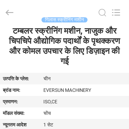
EVERSUN
Machinery
(Henan)
Co.,
Ltd.
गिलास स्क्रीनिंग मशीन
All
Rights
Reserved.
टम्बलर स्क्रीनिंग मशीन, नाजुक और
घर
चिपचिपे औद्योगिक पदार्थों के पृथक्करण
उत्पादों
और कोमल उपचार के लिए डिज़ाइन की
गई
वीआर
दिखाएँ
उत्पत्ति के प्लेस:
चीन
ब्रांड नाम:
EVERSUN MACHINERY
हमारे
प्रमाणन:
ISO,CE
बारे
मॉडल संख्या:
चोंच
में
न्यूनतम आदेश
1 सेट