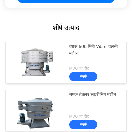
शीर्ष उत्पाद
व्यास 600 मिमी Vibro चलनी
मशीन
MOQ:एक सेट
संपर्क
नमक टंबलर स्क्रीनिंग मशीन
MOQ:एक सेट
संपर्क