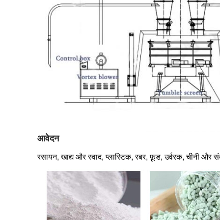
आवेदन
रसायन, खाद्य और स्वाद, प्लास्टिक, रबर, फ़ूड, उर्वरक, चीनी और स