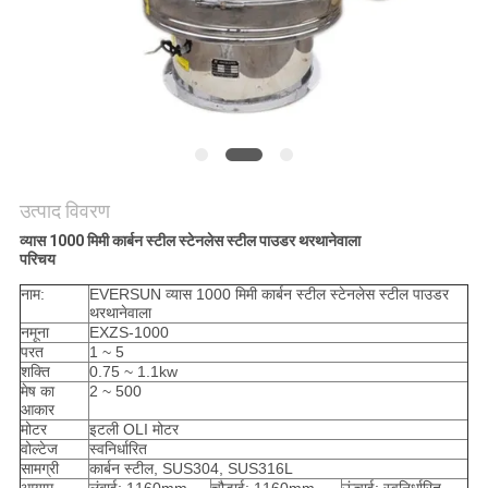
करें
साइट
मैप
गोपनीयता
उत्पाद विवरण
नीति
व्यास 1000 मिमी कार्बन स्टील स्टेनलेस स्टील पाउडर थरथानेवाला
परिचय
नाम:
EVERSUN व्यास 1000 मिमी कार्बन स्टील स्टेनलेस स्टील पाउडर
थरथानेवाला
नमूना
EXZS-1000
परत
1 ~ 5
शक्ति
0.75 ~ 1.1kw
मेष का
2 ~ 500
आकार
मोटर
इटली OLI मोटर
वोल्टेज
स्वनिर्धारित
सामग्री
कार्बन स्टील, SUS304, SUS316L