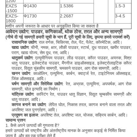
1200
EXZS
Φ1430
1.5386
1.5-3
-1500
EXZS-
Φ1730
2.2687
3-4.5
1800
मशीन अपनी जरूरत के आधार पर अनुकूलित किया जा सकता है
आवेदन उद्योग: पाउडर, कणिकाओं, थोक ठोस, तरल और अन्य सामग्री
(नीचे दी गई सामग्री हमारी सूची के भाग हैं, पूरी सूची के लिए, कृपया हमसे परामर्श करें)
रासायनिक उद्योग
: राल वर्णक, चिकित्सा, तेल, पेंट, पैलेट, कॉस्मेटिक, आदि।
खाद्य उद्योग
: चीनी, नमक, क्षार, लौकी पाउडर, स्टार्च, दूध पाउडर, खमीर पाउडर,
पराग, खाद्य योज्य, सेम दूध, रस, आदि।
धातुकर्म उद्योग
: एल्यूमीनियम पाउडर, लीड पाउडर, कॉपर पाउडर, अयस्क, मिश्र
धातु पाउडर, इलेक्ट्रोड पाउडर, मैंगनीज डाइऑक्साइड, इलेक्ट्रोलाइटिक कॉपर
पाउडर, विद्युत चुंबकीय सामग्री, चमकाने पाउडर, आग रोक सामग्री, आदि।
खनन उद्योग
: काओलिन, एल्यूमिना, कार्बन, क्वार्ट्ज रेत, टाइटेनियम ऑक्साइड,
जिंक ऑक्साइड, आदि।
घर्षण सामग्री और सिरेमिक उद्योग
: रेत, अभ्रक, एल्यूमिना, अपघर्षक, आग रोक
सामग्री, घोल इत्यादि का निर्माण।
यांत्रिक उद्योग
: कास्टिंग रेत, पाउडर धातु विज्ञान, विद्युत चुम्बकीय सामग्री और
धातु पाउडर, आदि।
कागज बनाने का उद्योग
: लेपित घोल, निकास तरल, कागज बनाने वाला तरल और
अपशिष्ट जल पुनर्ग्रहण, आदि।
प्रदूषण का इलाज
: अपशिष्ट तेल, अपशिष्ट जल, योजक, सक्रिय कार्बन, आदि।
सामान्य प्रश्न
1. कैसे अपने उत्पादों की गुणवत्ता है?
हमारे उत्पादों को राष्ट्रीय और अंतर्राष्ट्रीय मानक के अनुसार कड़ाई से निर्मित किया
जाता है, और हम एक परीक्षा लेते हैं