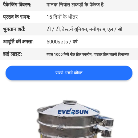
पैकेजिंग विवरण:
मानक निर्यात लकड़ी के पैकेज है
कारखाना
भ्रमण
प्रसव के समय:
15 दिनों के भीतर
भुगतान शर्तें:
टी / टी, वेस्टर्न यूनियन, मनीग्राम, एल / सी
गुणवत्ता
आपूर्ति की क्षमता:
5000sets / वर्ष
नियंत्रण
हाई लाइट:
,
व्यास 1000 मिमी गोल हिल स्क्रीन
पाउडर हिल चलनी विभाजक
संपर्क
सबसे अच्छी कीमत
करें
एक
उद्धरण
का
अनुरोध