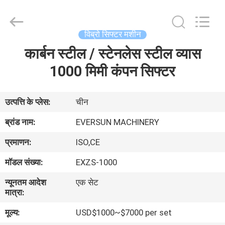
EVERSUN
Machinery
(Henan)
Co.,
Ltd.
विब्रो सिफ्टर मशीन
All
Rights
Reserved.
कार्बन स्टील / स्टेनलेस स्टील व्यास
घर
1000 मिमी कंपन सिफ्टर
उत्पादों
उत्पत्ति के प्लेस:
चीन
वीआर
ब्रांड नाम:
EVERSUN MACHINERY
दिखाएँ
प्रमाणन:
ISO,CE
मॉडल संख्या:
EXZS-1000
हमारे
न्यूनतम आदेश
एक सेट
बारे
मात्रा:
में
मूल्य:
USD$1000~$7000 per set