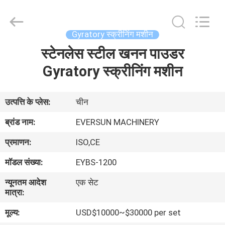
EVERSUN
Machinery
(Henan)
Co.,
Ltd.
Gyratory स्क्रीनिंग मशीन
All
Rights
Reserved.
स्टेनलेस स्टील खनन पाउडर
घर
Gyratory स्क्रीनिंग मशीन
उत्पादों
उत्पत्ति के प्लेस:
चीन
वीआर
ब्रांड नाम:
EVERSUN MACHINERY
दिखाएँ
प्रमाणन:
ISO,CE
मॉडल संख्या:
EYBS-1200
हमारे
न्यूनतम आदेश
एक सेट
बारे
मात्रा:
में
मूल्य:
USD$10000~$30000 per set