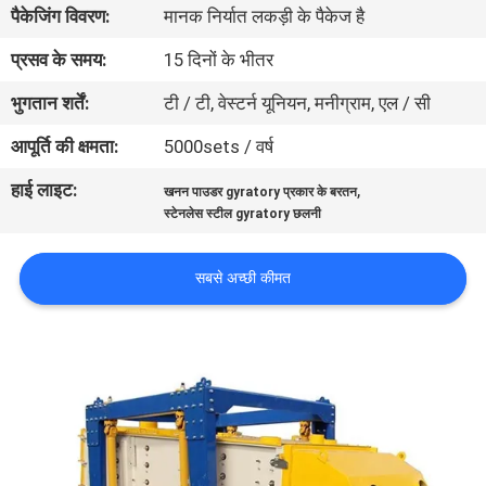
पैकेजिंग विवरण:
मानक निर्यात लकड़ी के पैकेज है
कारखाना
भ्रमण
प्रसव के समय:
15 दिनों के भीतर
भुगतान शर्तें:
टी / टी, वेस्टर्न यूनियन, मनीग्राम, एल / सी
गुणवत्ता
आपूर्ति की क्षमता:
5000sets / वर्ष
नियंत्रण
हाई लाइट:
,
खनन पाउडर gyratory प्रकार के बरतन
स्टेनलेस स्टील gyratory छलनी
संपर्क
करें
सबसे अच्छी कीमत
एक
उद्धरण
का
अनुरोध