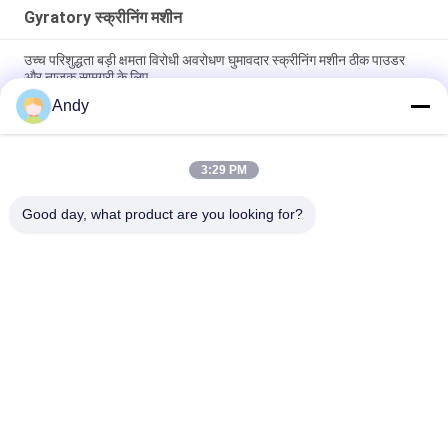
Gyratory स्क्रीनिंग मशीन
उच्च परिशुद्धता बड़ी क्षमता विरोधी अवरोधण घुमावदार स्क्रीनिंग मशीन ठीक पाउडर
और नाजुक सामग्री के लिए
Andy
घुमावदार स्क्रीनिंग मशीन ठोस कणों की स्क्रीनिंग के लिए डिज़ाइन की गई है, जिसमें
चिकनी कम शोर संचालन और आसान रखरखाव है
3:29 PM
गिरोटरी स्क्रीनिंग मशीन जो सामग्री के बढ़े हुए स्तरीकरण और पृथक्करण के लिए
सपाट चक्रवात स्क्रीन प्रौद्योगिकी का उपयोग करती है
Good day, what product are you looking for?
लोकप्रिय श्रेणियां
सभी
Gyratory स्क्रीनिंग 
वाइब्रेटरी स्क्रीनिंग मशीन
मशीन
गिलास स्क्रीनिंग मशीन
थोक बैग अनलोडर
वैक्यूम कन्वेयर सिस्टम
रिबन ब्लेंडर मशीन