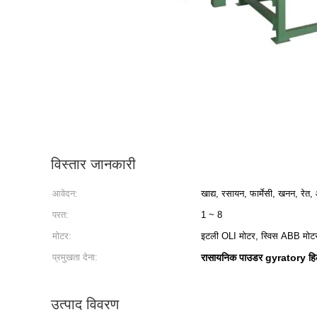
विस्तार जानकारी
आवेदन:
खाद्य, रसायन, फार्मेसी, खनन, रेत
परत:
1 ~ 8
मोटर:
इटली OLI मोटर, स्विस ABB मोट
प्रमुखता देना:
रासायनिक पाउडर gyratory हिल
उत्पाद विवरण