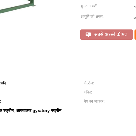
भुगतान शर्तें:
ट
आपूर्ति की क्षमता:
5
सबसे अच्छी कीमत
, आदि
वोल्टेज:
शक्ति:
र
मेष का आकार:
 स्क्रीन
आयताकार gyratory स्क्रीन
,