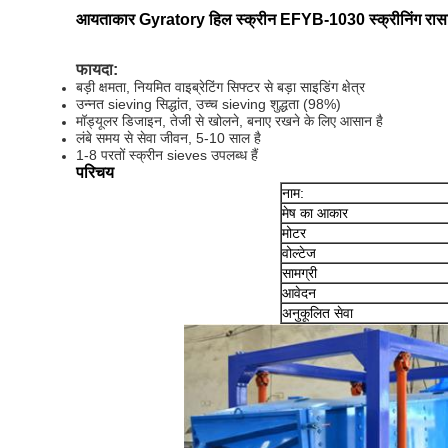
आयताकार Gyratory हिल स्क्रीन EFYB-1030 स्क्रीनिंग रा
फायदा:
बड़ी क्षमता, नियमित वाइब्रेटिंग सिफ्टर से बड़ा साइडिंग क्षेत्र
उन्नत sieving सिद्धांत, उच्च sieving शुद्धता (98%)
मॉड्यूलर डिजाइन, तेजी से खोलने, बनाए रखने के लिए आसान है
लंबे समय से सेवा जीवन, 5-10 साल है
1-8 परतों स्क्रीन sieves उपलब्ध हैं
परिचय
नाम:
मेष का आकार
मोटर
वोल्टेज
सामग्री
आवेदन
अनुकूलित सेवा