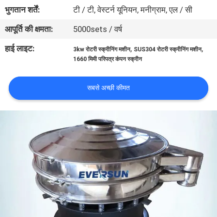
कारखाना
भुगतान शर्तें:
टी / टी, वेस्टर्न यूनियन, मनीग्राम, एल / सी
भ्रमण
आपूर्ति की क्षमता:
5000sets / वर्ष
हाई लाइट:
,
,
3kw रोटरी स्क्रीनिंग मशीन
SUS304 रोटरी स्क्रीनिंग मशीन
गुणवत्ता
1660 मिमी परिपत्र कंपन स्क्रीन
नियंत्रण
सबसे अच्छी कीमत
संपर्क
करें
एक
उद्धरण
का
अनुरोध