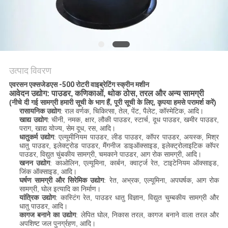
करें
साइट
मैप
उत्पाद विवरण
एवरसन एक्सजेडएस -500 रोटरी वाइब्रेटिंग स्क्रीन मशीन
गोपनीयता
आवेदन उद्योग: पाउडर, कणिकाओं, थोक ठोस, तरल और अन्य सामग्री
(नीचे दी गई सामग्री हमारी सूची के भाग हैं, पूरी सूची के लिए, कृपया हमसे परामर्श करें)
नीति
रासायनिक उद्योग
: राल वर्णक, चिकित्सा, तेल, पेंट, पैलेट, कॉस्मेटिक, आदि।
खाद्य उद्योग
: चीनी, नमक, क्षार, लौकी पाउडर, स्टार्च, दूध पाउडर, खमीर पाउडर,
पराग, खाद्य योज्य, सेम दूध, रस, आदि।
धातुकर्म उद्योग
: एल्यूमीनियम पाउडर, लीड पाउडर, कॉपर पाउडर, अयस्क, मिश्र
धातु पाउडर, इलेक्ट्रोड पाउडर, मैंगनीज डाइऑक्साइड, इलेक्ट्रोलाइटिक कॉपर
पाउडर, विद्युत चुंबकीय सामग्री, चमकाने पाउडर, आग रोक सामग्री, आदि।
खनन उद्योग
: काओलिन, एल्यूमिना, कार्बन, क्वार्ट्ज रेत, टाइटेनियम ऑक्साइड,
जिंक ऑक्साइड, आदि।
घर्षण सामग्री और सिरेमिक उद्योग
: रेत, अभ्रक, एल्यूमिना, अपघर्षक, आग रोक
सामग्री, घोल इत्यादि का निर्माण।
यांत्रिक उद्योग
: कास्टिंग रेत, पाउडर धातु विज्ञान, विद्युत चुम्बकीय सामग्री और
धातु पाउडर, आदि।
कागज बनाने का उद्योग
: लेपित घोल, निकास तरल, कागज बनाने वाला तरल और
अपशिष्ट जल पुनर्ग्रहण, आदि।