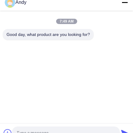
Andy
1-5 परतों के साथ उच्च क्षमता पाउडर पृथक्करण पाउडर सिफ्टर मशीन
7:49 AM
स्टेनलेस स्टील पाउडर स्क्रीनिंग मशीन आपकी स्क्रीनिंग आवश्यकताओं के लिए
अनुकूलित
Good day, what product are you looking for?
लोकप्रिय श्रेणियां
सभी
Gyratory स्क्रीनिंग 
वाइब्रेटरी स्क्रीनिंग मशीन
मशीन
गिलास स्क्रीनिंग मशीन
थोक बैग अनलोडर
वैक्यूम कन्वेयर सिस्टम
रिबन ब्लेंडर मशीन
पाउडर Sieving मशीन
पल्वराइज़र ग्राइंडर मशीन