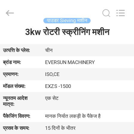
EVERSUN
Machinery
(Henan)
Co.,
Ltd.
पाउडर Sieving मशीन
All
Rights
Reserved.
3kw रोटरी स्क्रीनिंग मशीन
घर
उत्पादों
उत्पत्ति के प्लेस:
चीन
ब्रांड नाम:
EVERSUN MACHINERY
वीआर
प्रमाणन:
ISO,CE
दिखाएँ
मॉडल संख्या:
EXZS -1500
न्यूनतम आदेश
एक सेट
हमारे
मात्रा:
बारे
पैकेजिंग विवरण:
मानक निर्यात लकड़ी के पैकेज है
में
प्रसव के समय:
15 दिनों के भीतर