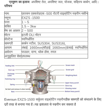
प्रदूषण का इलाज
: अपशिष्ट तेल, अपशिष्ट जल, योजक, सक्रिय कार्बन, आदि।
परिचय
नाम:
एवरसन एक्सजेडएस -500 रोटरी वाइब्रेटिंग स्क्रीन मशीन
नमूना
EXZS -1500
परत
1 ~ 5
शक्ति
1.5 ~ 3kw
मेष का आकार
2 ~ 500
मोटर
इटली OLI मोटर
वोल्टेज
स्वनिर्धारित
सामग्री
कार्बन स्टील, SUS304, SUS316L
आयाम
लंबाई: 1660mm
चौड़ाई: 1660mm
ऊंचाई: स्वनिर्धारित
आवेदन
पाउडर, दाना, थोक ठोस, तरल
अनुकूलित सेवा
उपलब्ध
Eversun
EXZS-1500 सर्कुलर वाइब्रेटिंग स्क्रीन
ठीक सामग्री को संभालने के लिए
पूरी तरह से बनाया गया है
।यह कुशलता से स्क्रीन कर सकता है