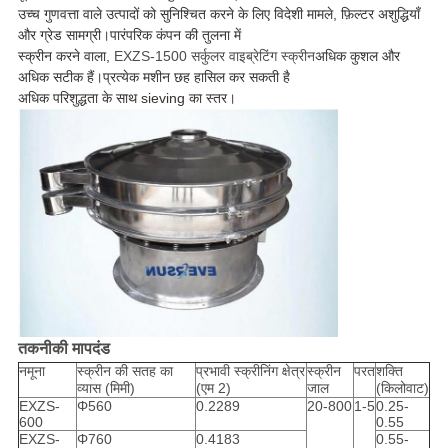
उच्च गुणवत्ता वाले उत्पादों को सुनिश्चित करने के लिए विदेशी मामले, फ़िल्टर अशुद्धियाँ
और ग्रेड सामग्री।पारंपरिक कंपन की तुलना में
स्क्रीन करने वाला,
EXZS-1500 सर्कुलर वाइब्रेटिंग स्क्रीन
अधिक कुशल और
अधिक सटीक हैं।प्रत्येक मशीन छह हासिल कर सकती है
अधिक परिशुद्धता के साथ sieving का स्तर।
तकनीकी मापदंड
नमूना
स्क्रीन की सतह का
प्रभावी स्क्रीनिंग क्षेत्र
स्क्रीन
परत
शक्ति
व्यास (मिमी)
(एम 2)
जाल
(किलोवाट)
EXZS-
Φ560
0.2289
20-800
1-5
0.25-
600
0.55
EXZS-
Φ760
0.4183
0.55-