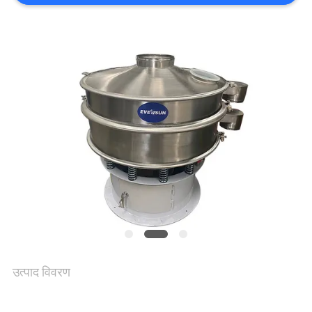
उद्धरण
का
अनुरोध
करें
साइट
मैप
गोपनीयता
नीति
उत्पाद विवरण