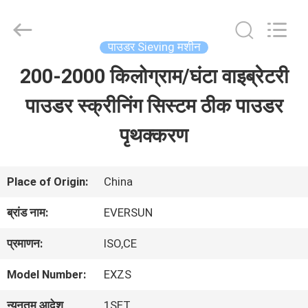
EVERSUN
Machinery
(Henan)
Co.,
पाउडर Sieving मशीन
Ltd.
All
200-2000 किलोग्राम/घंटा वाइब्रेटरी
घर
Rights
Reserved.
पाउडर स्क्रीनिंग सिस्टम ठीक पाउडर
उत्पादों
पृथक्करण
वीआर
Place of Origin:
China
दिखाएँ
ब्रांड नाम:
EVERSUN
प्रमाणन:
ISO,CE
हमारे
Model Number:
EXZS
बारे
न्यूनतम आदेश
1SET