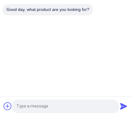
स्टेनलेस स्टील पाउडर स्क्रीनिंग मशीन आपकी स्क्रीनिंग आवश्यकताओं के लिए
Good day, what product are you looking for?
अनुकूलित
लोकप्रिय श्रेणियां
सभी
Gyratory स्क्रीनिंग 
वाइब्रेटरी स्क्रीनिंग मशीन
मशीन
गिलास स्क्रीनिंग मशीन
थोक बैग अनलोडर
वैक्यूम कन्वेयर सिस्टम
रिबन ब्लेंडर मशीन
पाउडर Sieving मशीन
पल्वराइज़र ग्राइंडर मशीन
एक बोली का अनुरोध