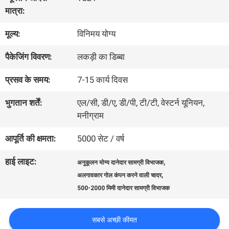
में
मात्रा:
मूल्य:
विनिमय योग्य
कारखाना
पैकेजिंग विवरण:
लकड़ी का डिब्बा
भ्रमण
प्रसव के समय:
7-15 कार्य दिवस
गुणवत्ता
भुगतान शर्तें:
एल/सी, डी/ए, डी/पी, टी/टी, वेस्टर्न यूनियन,
मनीग्राम
नियंत्रण
आपूर्ति की क्षमता:
5000 सेट / वर्ष
संपर्क
हाई लाइट:
,
अनुकूलन योग्य दानेदार सामग्री विभाजक
,
अलगावकार गोल कंपन करने वाली चादर
करें
500-2000 मिमी दानेदार सामग्री विभाजक
एक
सबसे अच्छी कीमत