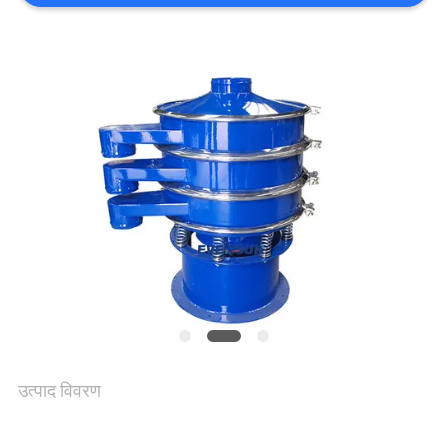
उद्धरण
का
अनुरोध
करें
साइट
मैप
गोपनीयता
नीति
उत्पाद विवरण