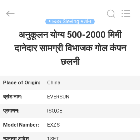
EVERSUN
Machinery
(Henan)
Co.,
पाउडर Sieving मशीन
Ltd.
All
अनुकूलन योग्य 500-2000 मिमी
घर
Rights
Reserved.
दानेदार सामग्री विभाजक गोल कंपन
उत्पादों
छलनी
वीआर
Place of Origin:
China
दिखाएँ
ब्रांड नाम:
EVERSUN
प्रमाणन:
ISO,CE
हमारे
Model Number:
EXZS
बारे
न्यूनतम आदेश
1SET