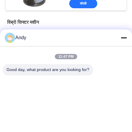
संपर्क
विब्रो सिफ्टर मशीन
High-Frequency Screen for Fine Material Processing in Mining
Andy
and Building Materials
बारीक दानेदार सामग्री वर्गीकरण के लिए उच्च आवृत्ति स्क्रीन वाइब्रो सिफ्टर मशीन
11:47 PM
सटीक स्क्रीनिंग के लिए समायोज्य कंपन पैरामीटर वाला उच्च आवृत्ति स्क्रीन
Good day, what product are you looking for?
लोकप्रिय श्रेणियां
सभी
Gyratory स्क्रीनिंग 
वाइब्रेटरी स्क्रीनिंग मशीन
मशीन
गिलास स्क्रीनिंग मशीन
थोक बैग अनलोडर