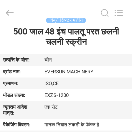
EVERSUN
Machinery
(Henan)
Co.,
Ltd.
विब्रो सिफ्टर मशीन
All
Rights
Reserved.
500 जाल 48 इंच पालतू परत छलनी
घर
चलनी स्क्रीन
उत्पादों
उत्पत्ति के प्लेस:
चीन
वीआर
ब्रांड नाम:
EVERSUN MACHINERY
दिखाएँ
प्रमाणन:
ISO,CE
मॉडल संख्या:
EXZS-1200
हमारे
न्यूनतम आदेश
एक सेट
बारे
मात्रा:
में
पैकेजिंग विवरण:
मानक निर्यात लकड़ी के पैकेज है