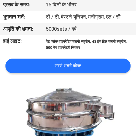
प्रसव के समय:
15 दिनों के भीतर
कारखाना
भ्रमण
भुगतान शर्तें:
टी / टी, वेस्टर्न यूनियन, मनीग्राम, एल / सी
आपूर्ति की क्षमता:
5000sets / वर्ष
गुणवत्ता
हाई लाइट:
,
,
पेट फ्लैक वाइब्रेटिंग चलनी स्क्रीन
48 इंच हिल चलनी स्क्रीन
नियंत्रण
500 मेष वाइब्रेटरी सिफ्टर
संपर्क
सबसे अच्छी कीमत
करें
एक
उद्धरण
का
अनुरोध