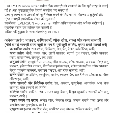
EVERSUN vibro sifter मशीन ठीक सामग्री को संभालने के लिए पूरी तरह से बनाई
गई है।यह कुशलतापूर्वक विदेशी स्क्रीन कर सकता है
उच्च गुणवत्ता वाले उत्पादों को सुनिश्चित करने के लिए मामले, फ़िल्टर अशुद्धियाँ और
ग्रेड सामग्री।पारंपरिक कंपन की तुलना में
स्क्रीनर्स, EVERSUN vibro sifter मशीन अधिक कुशल और अधिक सटीक हैं।
प्रत्येक मशीन छह हासिल कर सकती है
अधिक परिशुद्धता के साथ sieving का स्तर।
आवेदन उद्योग: पाउडर, कणिकाओं, थोक ठोस, तरल और अन्य सामग्री
(नीचे दी गई सामग्री हमारी सूची के भाग हैं, पूरी सूची के लिए, कृपया हमसे परामर्श करें)
रासायनिक उद्योग
: राल वर्णक, चिकित्सा, तेल, पेंट, पैलेट, कॉस्मेटिक, आदि।
खाद्य उद्योग
: चीनी, नमक, क्षार, लौकी पाउडर, स्टार्च, दूध पाउडर, खमीर पाउडर,
पराग, खाद्य योज्य, सेम दूध, रस, आदि।
धातुकर्म उद्योग
: एल्यूमीनियम पाउडर, लीड पाउडर, कॉपर पाउडर, अयस्क, मिश्र धातु
पाउडर, इलेक्ट्रोड पाउडर, मैंगनीज डाइऑक्साइड, इलेक्ट्रोलाइटिक कॉपर पाउडर,
विद्युत चुंबकीय सामग्री, चमकाने पाउडर, आग रोक सामग्री, आदि।
खनन उद्योग
: काओलिन, एल्यूमिना, कार्बन, क्वार्ट्ज रेत, टाइटेनियम ऑक्साइड, जिंक
ऑक्साइड, आदि।
घर्षण सामग्री और सिरेमिक उद्योग
: रेत, अभ्रक, एल्यूमिना, अपघर्षक, आग रोक
सामग्री, घोल इत्यादि का निर्माण।
यांत्रिक उद्योग
: कास्टिंग रेत, पाउडर धातु विज्ञान, विद्युत चुम्बकीय सामग्री और धातु
पाउडर, आदि।
कागज बनाने का उद्योग
: लेपित घोल, निकास तरल, कागज बनाने वाला तरल और
अपशिष्ट जल पुनर्ग्रहण, आदि।
प्रदूषण का इलाज
: अपशिष्ट तेल, अपशिष्ट जल, योजक, सक्रिय कार्बन, आदि।