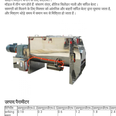
संवहन मिश्रण बनाने के लिए संप्रेषित।
मॉडल में तीन भाग होते हैं: संचरण तंत्र, क्षैतिज सिलेंडर नाली और सर्पिल बेल्ट।
सामग्री को मिलाने के लिए मिक्सर को आंतरिक और बाहरी सर्पिल बेल्ट द्वारा घुमाया जाता है,
और मिश्रण थोड़े समय में समान रूप से मिश्रित हो जाता है।
उत्पाद पैरामीटर
विनिर्देश
डब्ल्यूएलडीएच-0.3
डब्ल्यूएलडीएच-0.5
डब्ल्यूएलडीएच-1
डब्ल्यूएलडीएच-2
डब्ल्यूएलडीएच-3
डब्ल
wrking
0.18
0.3
0.6
1.2
1.8
2.4
क्षमता