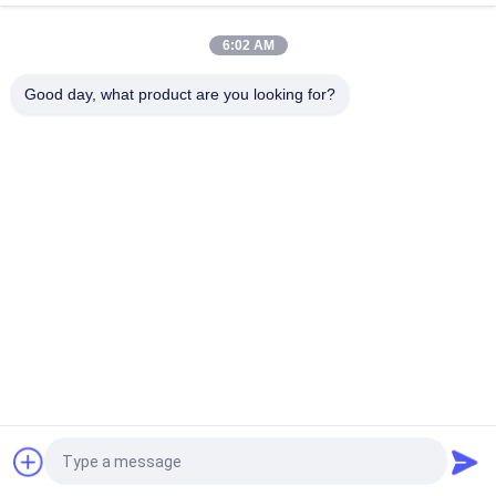
स्टेनलेस स्टील रिबन ब्लेंडर मशीन
6:02 AM
रिबन ब्लेंडर मशीन कॉम्पैक्ट संरचना और सुचारू संचालन के साथ मिश्रण करने के लिए
कठिन संचित सामग्री के संचालन के लिए
Good day, what product are you looking for?
लोकप्रिय श्रेणियां
सभी
Gyratory स्क्रीनिंग 
वाइब्रेटरी स्क्रीनिंग मशीन
मशीन
गिलास स्क्रीनिंग मशीन
थोक बैग अनलोडर
वैक्यूम कन्वेयर सिस्टम
रिबन ब्लेंडर मशीन
पाउडर Sieving मशीन
पल्वराइज़र ग्राइंडर मशीन
एक बोली का अनुरोध