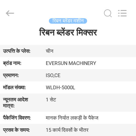
EVERSUN
Machinery
(Henan)
Co.,
Ltd.
रिबन ब्लेंडर मशीन
All
Rights
Reserved.
रिबन ब्लेंडर मिक्सर
घर
उत्पादों
उत्पत्ति के प्लेस:
चीन
ब्रांड नाम:
EVERSUN MACHINERY
वीआर
प्रमाणन:
ISO,CE
दिखाएँ
मॉडल संख्या:
WLDH-5000L
न्यूनतम आदेश
1 सेट
हमारे
मात्रा:
बारे
पैकेजिंग विवरण:
मानक निर्यात लकड़ी के पैकेज
में
प्रसव के समय:
15 कार्य दिवसों के भीतर