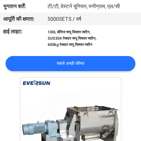
कारखाना
भुगतान शर्तें:
टी/टी, वेस्टर्न यूनियन, मनीग्राम, एल/सी
भ्रमण
आपूर्ति की क्षमता:
5000SETS / वर्ष
हाई लाइट:
,
100L क्षैतिज चप्पू मिक्सर मशीन
गुणवत्ता
,
SUS304 पेचदार चप्पू मिक्सर मशीन
600kg पेचदार चप्पू मिक्सर मशीन
नियंत्रण
सबसे अच्छी कीमत
संपर्क
करें
एक
उद्धरण
का
अनुरोध