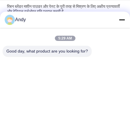
रिबन ब्लेंडर मशीन पाउडर और पेस्ट के पूरी तरह से मिश्रण के लिए अक्षीय प्रत्यावर्ती
और रेडियल टर्नओवर गति प्रदान करती है
Andy
अनुकूलन योग्य मात्रा औद्योगिक मिश्रण के लिए पीएलसी नियंत्रण प्रणाली के साथ
स्टेनलेस स्टील रिबन ब्लेंडर मशीन
5:29 AM
रिबन ब्लेंडर मशीन कॉम्पैक्ट संरचना और सुचारू संचालन के साथ मिश्रण करने के लिए
कठिन संचित सामग्री के संचालन के लिए
Good day, what product are you looking for?
लोकप्रिय श्रेणियां
सभी
Gyratory स्क्रीनिंग 
वाइब्रेटरी स्क्रीनिंग मशीन
मशीन
गिलास स्क्रीनिंग मशीन
थोक बैग अनलोडर
वैक्यूम कन्वेयर सिस्टम
रिबन ब्लेंडर मशीन