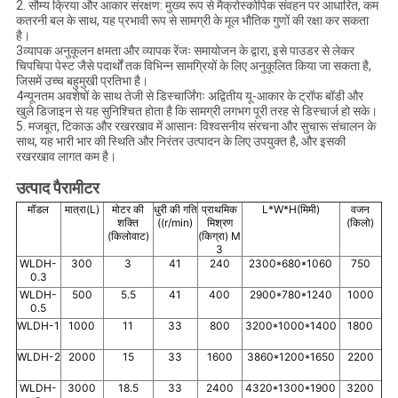
2. सौम्य क्रिया और आकार संरक्षण: मुख्य रूप से मैक्रोस्कोपिक संवहन पर आधारित, कम
कतरनी बल के साथ, यह प्रभावी रूप से सामग्री के मूल भौतिक गुणों की रक्षा कर सकता
है।
3व्यापक अनुकूलन क्षमता और व्यापक रेंजः समायोजन के द्वारा, इसे पाउडर से लेकर
चिपचिपा पेस्ट जैसे पदार्थों तक विभिन्न सामग्रियों के लिए अनुकूलित किया जा सकता है,
जिसमें उच्च बहुमुखी प्रतिभा है।
4न्यूनतम अवशेषों के साथ तेजी से डिस्चार्जिंगः अद्वितीय यू-आकार के ट्रॉफ बॉडी और
खुले डिजाइन से यह सुनिश्चित होता है कि सामग्री लगभग पूरी तरह से डिस्चार्ज हो सके।
5. मजबूत, टिकाऊ और रखरखाव में आसानः विश्वसनीय संरचना और सुचारू संचालन के
साथ, यह भारी भार की स्थिति और निरंतर उत्पादन के लिए उपयुक्त है, और इसकी
रखरखाव लागत कम है।
उत्पाद पैरामीटर
मॉडल
मात्रा
(
L
)
मोटर की
धुरी की गति
प्राथमिक
L*W*H(मिमी)
वजन
शक्ति
((r/min)
मिश्रण
(किलो)
(किलोवाट)
(किग्रा) M
3
WLDH-
300
3
41
240
2300*680*1060
750
0.3
WLDH-
500
5.5
41
400
2900*780*1240
1000
0.5
WLDH-1
1000
11
33
800
3200*1000*1400
1800
WLDH-2
2000
15
33
1600
3860*1200*1650
2200
WLDH-
3000
18.5
33
2400
4320*1300*1900
3200