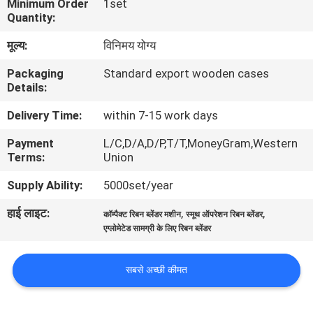
Minimum Order
1set
कारखाना
Quantity:
भ्रमण
मूल्य:
विनिमय योग्य
Packaging
Standard export wooden cases
गुणवत्ता
Details:
नियंत्रण
Delivery Time:
within 7-15 work days
Payment
L/C,D/A,D/P,T/T,MoneyGram,Western
संपर्क
Terms:
Union
करें
Supply Ability:
5000set/year
हाई लाइट:
,
,
कॉम्पैक्ट रिबन ब्लेंडर मशीन
स्मूथ ऑपरेशन रिबन ब्लेंडर
एक
एग्लोमेटेड सामग्री के लिए रिबन ब्लेंडर
उद्धरण
का
सबसे अच्छी कीमत
अनुरोध