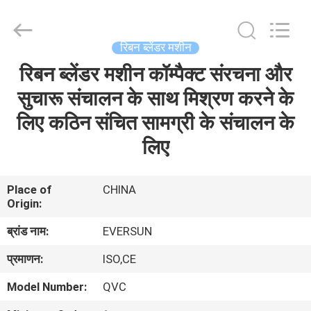
EVERSUN
Machinery
(Henan)
Co.,
Ltd.
रिबन ब्लेंडर मशीन
All
Rights
Reserved.
रिबन ब्लेंडर मशीन कॉम्पैक्ट संरचना और
घर
सुचारू संचालन के साथ मिश्रण करने के
उत्पादों
लिए कठिन संचित सामग्री के संचालन के
लिए
वीआर
दिखाएँ
Place of
CHINA
Origin:
हमारे
ब्रांड नाम:
EVERSUN
बारे
प्रमाणन:
ISO,CE
में
Model Number:
QVC