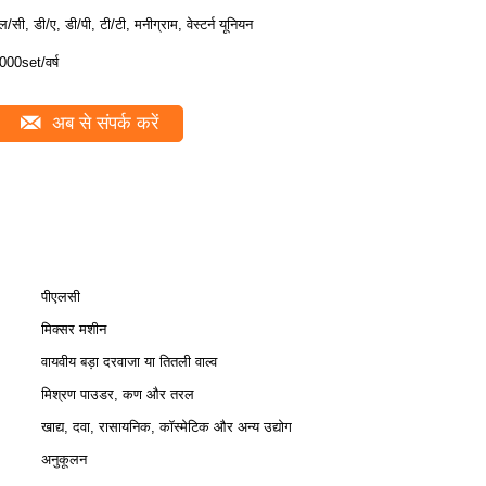
ल/सी, डी/ए, डी/पी, टी/टी, मनीग्राम, वेस्टर्न यूनियन
000set/वर्ष
अब से संपर्क करें
पीएलसी
मिक्सर मशीन
वायवीय बड़ा दरवाजा या तितली वाल्व
मिश्रण पाउडर, कण और तरल
खाद्य, दवा, रासायनिक, कॉस्मेटिक और अन्य उद्योग
अनुकूलन