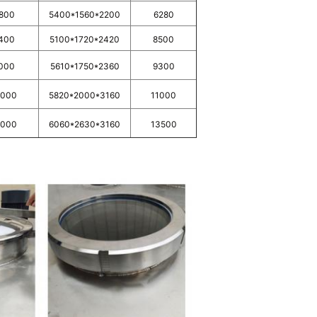
800
5400*1560*2200
6280
400
5100*1720*2420
8500
000
5610*1750*2360
9300
2000
5820*2000*3160
11000
6000
6060*2630*3160
13500