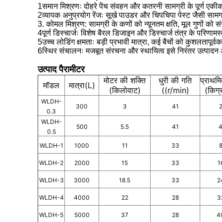
1समान मिश्रणः दोहरे पेंच संवहन और कतरनी सामग्री के पूर्ण एक
2व्यापक अनुप्रयोग रेंजः सूखे पाउडर और चिपचिपा पेस्ट जैसी सामग्र
3. कोमल मिश्रण: सामग्री के कणों को न्यूनतम क्षति, मूल गुणों को स
4पूर्ण डिस्चार्जः विशेष बैरल डिजाइन और डिस्चार्ज तंत्र के परि
5उच्च लोडिंग क्षमताः बड़ी प्रभावी मात्रा, कई बैचों को कुशलतापूर्वक
6स्थिर संचालनः मजबूत संरचना और स्थायित्व इसे निरंतर उत्पादन आ
उत्पाद पैरामीटर
मोटर की शक्ति
धुरी की गति
प्राथम
मॉडल
मात्रा
(
L
)
(किलोवाट)
((r/min)
(किग्
WLDH-
300
3
41
0.3
WLDH-
500
5.5
41
0.5
WLDH-1
1000
11
33
WLDH-2
2000
15
33
1
WLDH-3
3000
18.5
33
2
WLDH-4
4000
22
28
3
WLDH-5
5000
37
28
4