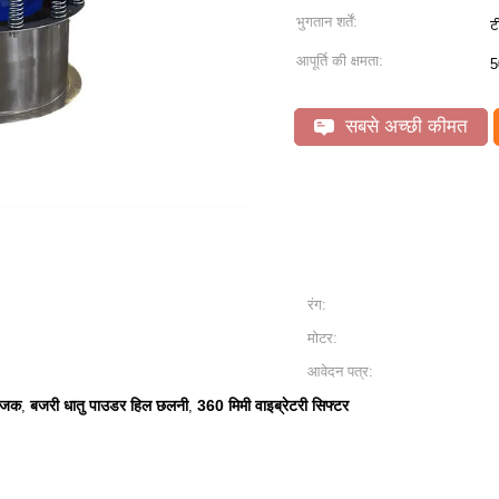
भुगतान शर्तें:
ट
आपूर्ति की क्षमता:
5
सबसे अच्छी कीमत
रंग:
मोटर:
आवेदन पत्र:
भाजक
बजरी धातु पाउडर हिल छलनी
360 मिमी वाइब्रेटरी सिफ्टर
,
,