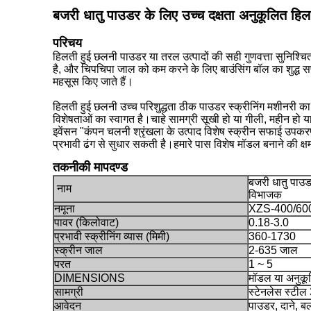
बजरी धातु पाउडर के लिए उच्च दक्षता अनुकूलित ह
परिचय
हिलती हुई छलनी
पाउडर या तरल उत्पादों की सही गुणवत्ता सुनिश्च
है, और चिपचिपा जाल को कम करने के लिए बाउंसिंग बॉल का शुद्ध सफा
महसूस किए जाते हैं।
हिलती हुई छलनी
उच्च परिशुद्धता ठीक पाउडर स्क्रीनिंग मशीनरी का
विशेषताओं का स्वागत है।चाहे सामग्री सूखी हो या गीली, महीन हो
इवेंसन "
कंपन चलनी
श्रृंखला के उत्पाद विशेष स्क्रीन सफाई उपकर
प्रभावी ढंग से सुधार सकती है।हमारे पास विशेष मॉडल बनाने की क्ष
तकनीकी मापदण्ड
बजरी धातु पाउड
नाम
विभाजक
नमूना
XZS-400/600
पावर (किलोवाट)
0.18-3.0
प्रभावी स्क्रीनिंग व्यास (मिमी)
360-1730
स्क्रीन जाल
2-635 जाल
परत
1 ~ 5
DIMENSIONS
मॉडल या अनुकू
सामग्री
स्टेनलेस स्टील
आवेदन
पाउडर, दाने, 