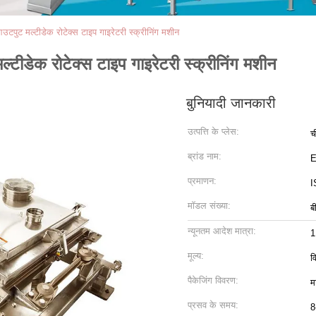
टपुट मल्टीडेक रोटेक्स टाइप गाइरेटरी स्क्रीनिंग मशीन
टीडेक रोटेक्स टाइप गाइरेटरी स्क्रीनिंग मशीन
बुनियादी जानकारी
उत्पत्ति के प्लेस:
च
ब्रांड नाम:
प्रमाणन:
I
मॉडल संख्या:
ब
न्यूनतम आदेश मात्रा:
1
मूल्य:
व
पैकेजिंग विवरण:
म
प्रसव के समय:
8